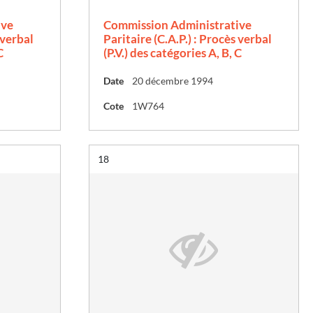
ive
Commission Administrative
 verbal
Paritaire (C.A.P.) : Procès verbal
C
(P.V.) des catégories A, B, C
Date
20 décembre 1994
Cote
1W764
Résultat n°
18