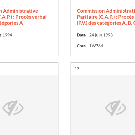
 Administrative
Commission Administrat
.A.P.) : Procès verbal
Paritaire (C.A.P.) : Procès
atégories A
(P.V.) des catégories A, B, 
s 1994
Date
24 juin 1993
4
Cote
1W764
Résultat n°
17