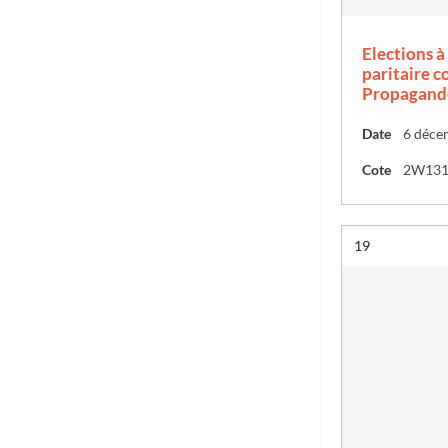
Elections 
paritaire 
Propagande
Date
6 déce
Cote
2W13
Résultat n°
19