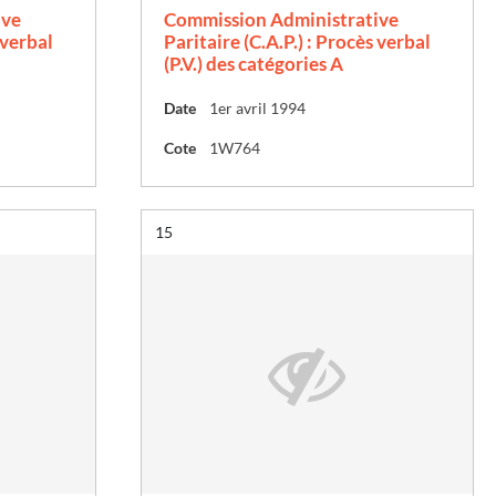
ive
Commission Administrative
 verbal
Paritaire (C.A.P.) : Procès verbal
(P.V.) des catégories A
Date
1er avril 1994
Cote
1W764
Résultat n°
15