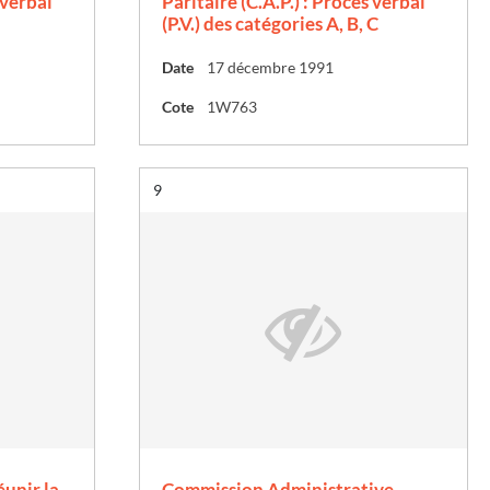
 verbal
Paritaire (C.A.P.) : Procès verbal
(P.V.) des catégories A, B, C
Date
17 décembre 1991
Cote
1W763
Résultat n°
9
éunir la
Commission Administrative