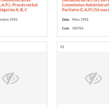
.A.P.) : Procès verbal
Commission Administrat
atégories A, B, C
Paritaire (C.A.P.) (16 mar
embre 1993
Date
Mars 1992
4
Cote
1W764
Résultat n°
11