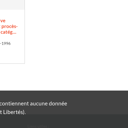
ive
t procès-
, catég…
6-1996
e contiennent aucune donnée
 Libertés).
Liens utiles :