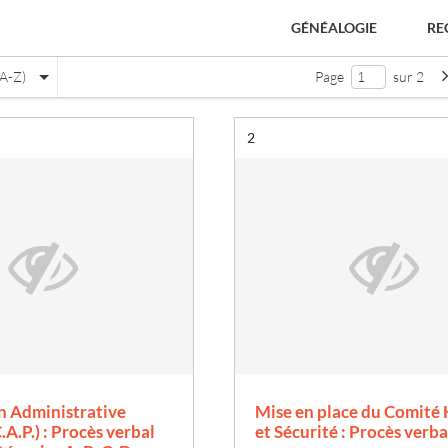
GÉNÉALOGIE
RE
(A-Z)
Page
sur 2
Résultat n°
2
 Administrative
Mise en place du Comité
e
.A.P.) : Procès verbal
et Sécurité : Procès verbal