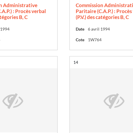
 Administrative
Commission Administrat
.A.P.) : Procès verbal
Paritaire (C.A.P.) : Procès
atégories B, C
(P.V.) des catégories B, C
 1994
Date
6 avril 1994
4
Cote
1W764
Résultat n°
14