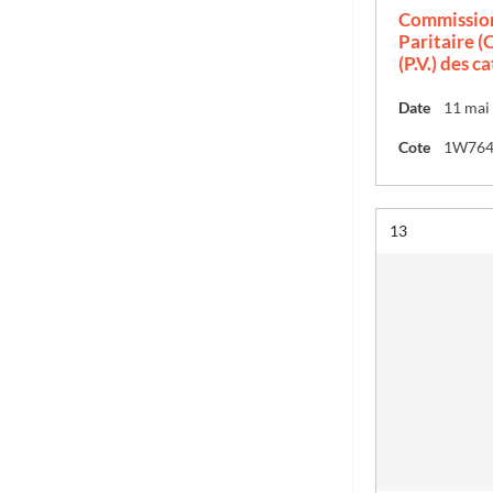
Commission
Paritaire (C
(P.V.) des c
Date
11 mai
Cote
1W76
Résultat n°
13