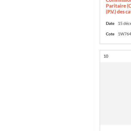
Paritaire (C
(P.V.) des c
Date
15 déc
Cote
1W76
Résultat n°
10