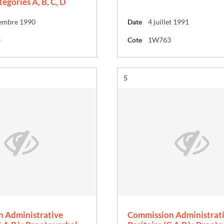
atégories A, B, C, D
embre 1990
Date
4 juillet 1991
3
Cote
1W763
Résultat n°
5
 Administrative
Commission Administrat