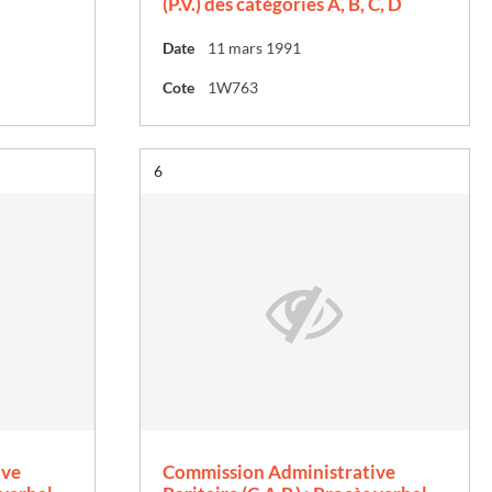
(P.V.) des catégories A, B, C, D
Date
11 mars 1991
Cote
1W763
Résultat n°
6
ive
Commission Administrative