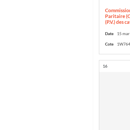
Commission
Paritaire (C
(P.V.) des c
Date
15 mar
Cote
1W76
Résultat n°
16