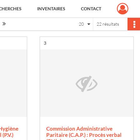
CHERCHES
INVENTAIRES
CONTACT
Page suivante : 1/2
Dernière page
20
22 résultats
Résultat n°
3
 Hygiène
Commission Administrative
 (P.V.)
Paritaire (C.A.P.) : Procès verbal