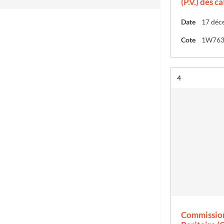
(P.V.) des c
Date
17 déc
Cote
1W76
Résultat n°
4
Commission