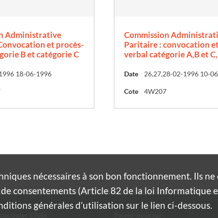
 Administrative
Commission Administrat
 Convocation et procès-
Paritaire : convocation e
gorie B et catégorie C
verbal catégorie A,B et C
1996 18-06-1996
Date
26,27,28-02-1996 10-0
7
Cote
4W207
hniques nécessaires à son bon fonctionnement. Ils n
de consentements (Article 82 de la loi Informatique et
itions générales d’utilisation sur le lien ci-dessous.
nicipales d'Alès
Suivez-nous sur :