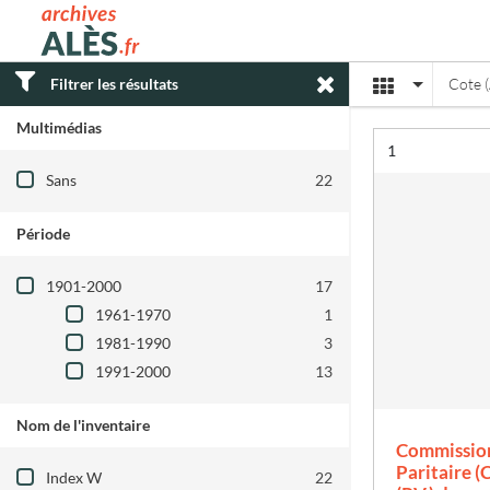
Archives municipales d'Alès
Affichage
Filtrer les résultats
Cote 
Multimédias
Résultat n°
1
Filtre les résultats par : Multimédias
Sans
22
Période
Filtre les résultats par : Période
1901-2000
17
1961-1970
1
1981-1990
3
1991-2000
13
Nom de l'inventaire
Commission
Filtre les résultats par : Nom de l'inventair
Paritaire (C
Index W
22