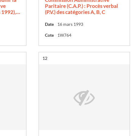
ive
Paritaire (C.A.P.) : Procès verbal
s 1992),…
(P.V.) des catégories A, B, C
Date
16 mars 1993
Cote
1W764
Résultat n°
12