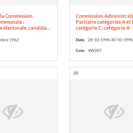
à la Commission
Commission Administrat
communale :
Paritaire catégories A et 
 électorale, candida…
catégorie C, catégorie A
mbre 1962
Date
1
Cote
4W207
Résultat n°
20