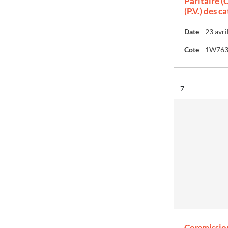
Paritaire (C
(P.V.) des c
Date
23 avri
Cote
1W76
Résultat n°
7
Commission