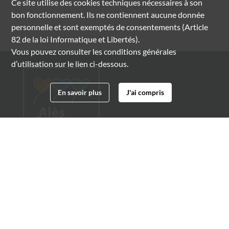
Ce site utilise des
cookies
techniques nécessaires à son
bon fonctionnement. Ils ne contiennent aucune donnée
personnelle et sont exemptés de consentements (Article
82 de la loi Informatique et Libertés).
Vous pouvez consulter les conditions générales
d’utilisation sur le lien ci-dessous.
En savoir plus
J'ai compris
Archives municipales d'Alès
4 boulevard Gambetta
30100 Alès
04 66 54 32 20
archives@ville-ales.fr