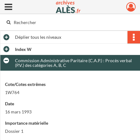
Ouvrir le menu déroulant
Archives municipales d'Alès
Déplier
tous les niveaux
Index W
Commission Administrative Paritaire (C.A.P.) : Procès verbal
(P.V.) des catégories A, B, C
Cote/Cotes extrêmes
1W764
Date
16 mars 1993
Importance matérielle
Dossier 1