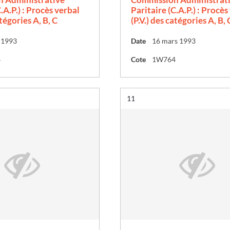
.A.P.) : Procès verbal
Paritaire (C.A.P.) : Procès
atégories A, B, C
(P.V.) des catégories A, B, 
n 1993
Date
16 mars 1993
4
Cote
1W764
Résultat n°
11