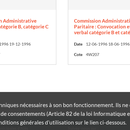
 Administrative
Commission Administrat
atégorie B, catégorie C
Paritaire : Convocation e
verbal catégorie B et cat
1996 19-12-1996
Date
12-06-1996 18-06-1996
7
Cote
4W207
hniques nécessaires à son bon fonctionnement. Ils n
de consentements (Article 82 de la loi Informatique et
itions générales d’utilisation sur le lien ci-dessous.
nicipales d'Alès
Suivez-nous sur :