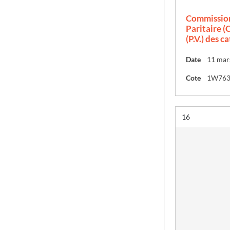
Commission
Paritaire (C
(P.V.) des c
Date
11 mar
Cote
1W76
Résultat n°
16