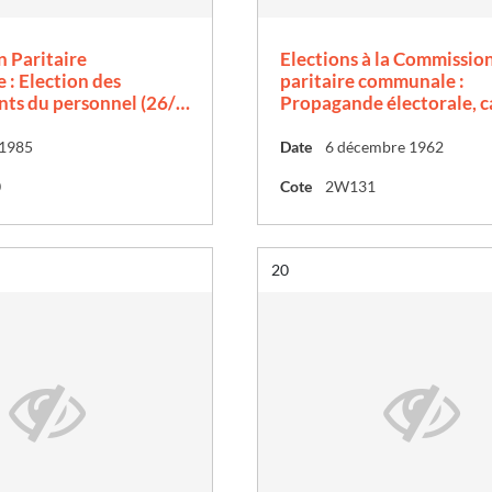
 Paritaire
Elections à la Commissio
: Election des
paritaire communale :
nts du personnel (26/…
Propagande électorale, 
 1985
Date
6 décembre 1962
0
Cote
2W131
Résultat n°
20