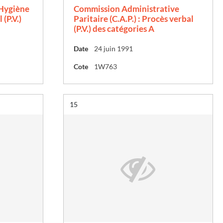
 Hygiène
Commission Administrative
 (P.V.)
Paritaire (C.A.P.) : Procès verbal
(P.V.) des catégories A
Date
24 juin 1991
Cote
1W763
Résultat n°
15