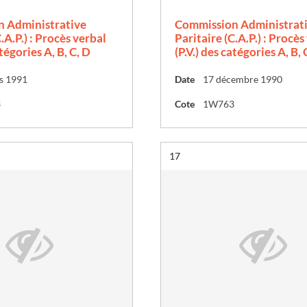
 Administrative
Commission Administrat
.A.P.) : Procès verbal
Paritaire (C.A.P.) : Procès
atégories A, B, C, D
(P.V.) des catégories A, B, 
s 1991
Date
17 décembre 1990
3
Cote
1W763
Résultat n°
17