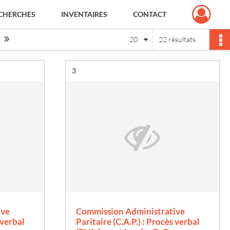
CHERCHES
INVENTAIRES
CONTACT
Page suivante : 1/2
Dernière page
20
22 résultats
Résultat n°
3
ive
Commission Administrative
 verbal
Paritaire (C.A.P.) : Procès verbal