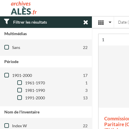
Archives municipales d'Alès
Affichage
Filtrer les résultats
Date (
Multimédias
Résultat n°
1
Filtre les résultats par : Multimédias
Sans
22
Période
Filtre les résultats par : Période
1901-2000
17
1961-1970
1
1981-1990
3
1991-2000
13
Nom de l'inventaire
Commission
Filtre les résultats par : Nom de l'inventair
Paritaire (C
Index W
22