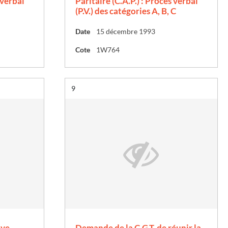
 verbal
Paritaire (C.A.P.) : Procès verbal
(P.V.) des catégories A, B, C
Date
15 décembre 1993
Cote
1W764
Résultat n°
9
ive
Demande de la C.G.T. de réunir la