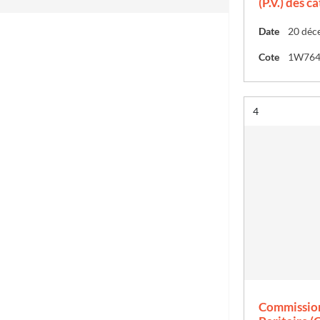
(P.V.) des c
Date
20 déc
Cote
1W76
Résultat n°
4
Commission