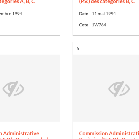
atégories A, B, C
(P.V.) des catégories B, C
embre 1994
Date
11 mai 1994
4
Cote
1W764
Résultat n°
5
 Administrative
Commission Administrat