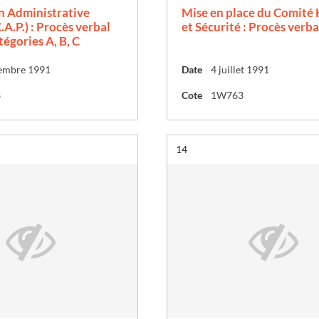
 Administrative
Mise en place du Comité
.A.P.) : Procès verbal
et Sécurité : Procès verbal
atégories A, B, C
embre 1991
Date
4 juillet 1991
3
Cote
1W763
Résultat n°
14