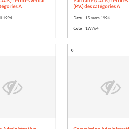
.A.P.) : Procès verbal
Paritaire (C.A.P.) : Procès
atégories A
(P.V.) des catégories A
il 1994
Date
15 mars 1994
4
Cote
1W764
Résultat n°
8
 Administrative
Commission Administrat