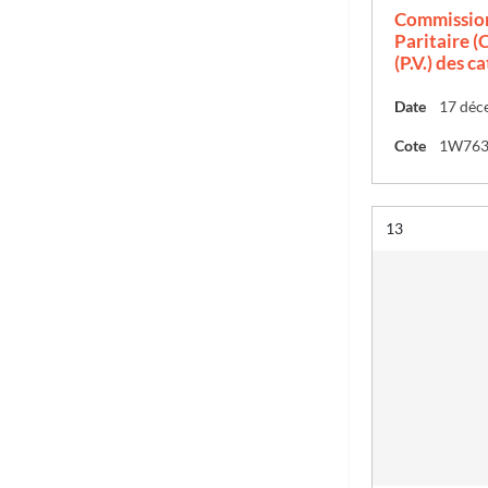
Commission
Paritaire (C
(P.V.) des c
Date
17 déc
Cote
1W76
Résultat n°
13