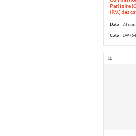
Paritaire (C
(P.V.) des c
Date
24 jui
Cote
1W76
Résultat n°
10