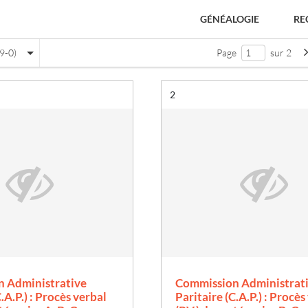
GÉNÉALOGIE
RE
9-0)
Page
sur 2
Résultat n°
2
 Administrative
Commission Administrat
e
.A.P.) : Procès verbal
Paritaire (C.A.P.) : Procès