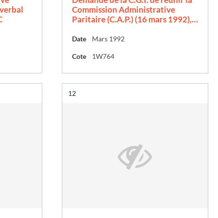
 verbal
Commission Administrative
C
Paritaire (C.A.P.) (16 mars 1992),…
Date
Mars 1992
Cote
1W764
Résultat n°
12