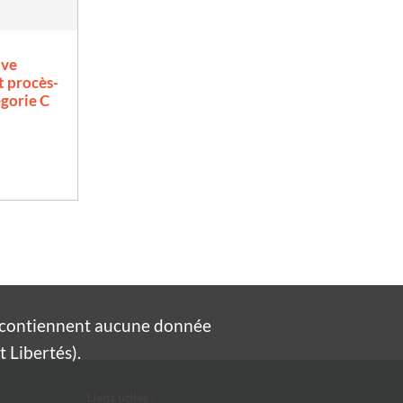
ive
t procès-
égorie C
e contiennent aucune donnée
 Libertés).
Liens utiles :