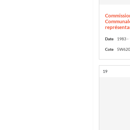
Commission
Communale 
représenta
Date
1983 -
Cote
5W62
Résultat n°
19