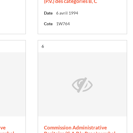
(P.V.) des catégories B, C
Date
6 avril 1994
Cote
1W764
Résultat n°
6
ive
Commission Administrative