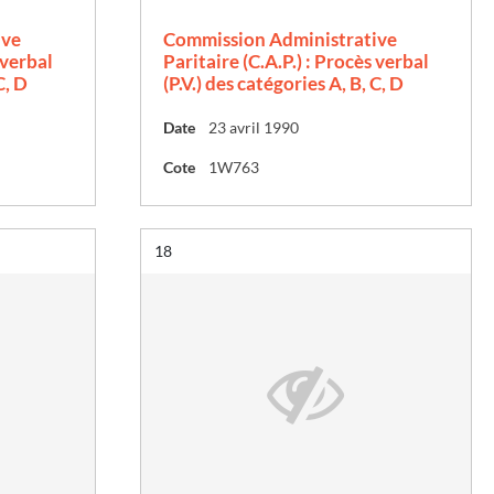
ive
Commission Administrative
 verbal
Paritaire (C.A.P.) : Procès verbal
C, D
(P.V.) des catégories A, B, C, D
Date
23 avril 1990
Cote
1W763
Résultat n°
18