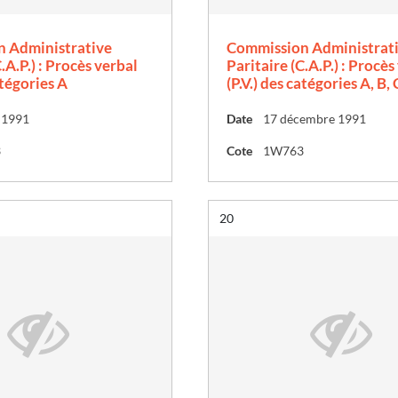
 Administrative
Commission Administrat
.A.P.) : Procès verbal
Paritaire (C.A.P.) : Procès
atégories A
(P.V.) des catégories A, B, 
n 1991
Date
17 décembre 1991
3
Cote
1W763
Résultat n°
20