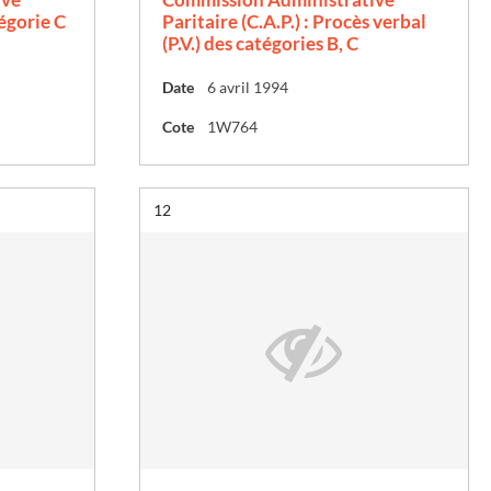
tégorie C
Paritaire (C.A.P.) : Procès verbal
(P.V.) des catégories B, C
Date
6 avril 1994
Cote
1W764
Résultat n°
12