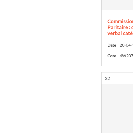
Commission
Paritaire :
verbal caté
Date
Cote
4W20
Résultat n°
22