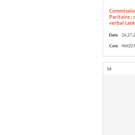
Commission
Paritaire :
verbal caté
Date
26,27,
Cote
4W20
Résultat n°
16