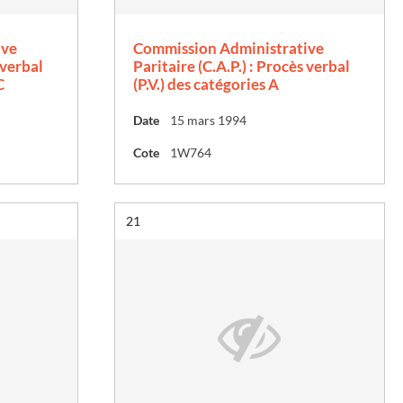
ive
Commission Administrative
 verbal
Paritaire (C.A.P.) : Procès verbal
C
(P.V.) des catégories A
Date
15 mars 1994
Cote
1W764
Résultat n°
21