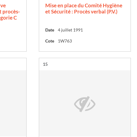
ive
Mise en place du Comité Hygiène
t procès-
et Sécurité : Procès verbal (P.V.)
égorie C
Date
4 juillet 1991
Cote
1W763
Résultat n°
15