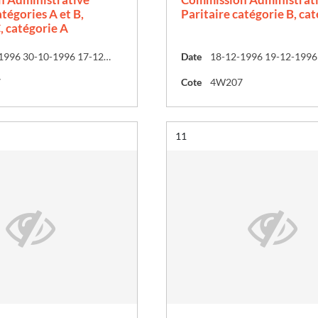
atégories A et B,
Paritaire catégorie B, ca
, catégorie A
28-10-1996 30-10-1996 17-12-1996
Date
18-12-1996 19-12-1996
7
Cote
4W207
Résultat n°
11