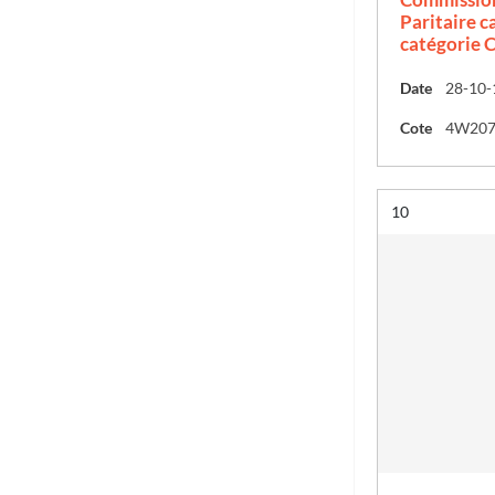
Paritaire c
catégorie C
Date
Cote
4W20
Résultat n°
10