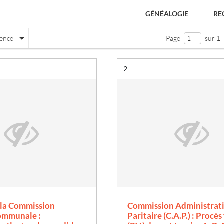
GÉNÉALOGIE
RE
nence
Page
sur 1
Résultat n°
2
à la Commission
Commission Administrat
e
communale :
Paritaire (C.A.P.) : Procès