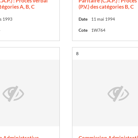
.A.P.) : Procès verbal
Paritaire (C.A.P.) : Procès
atégories A, B, C
(P.V.) des catégories B, C
s 1993
Date
11 mai 1994
4
Cote
1W764
Résultat n°
8
 Administrative
Commission Administrat