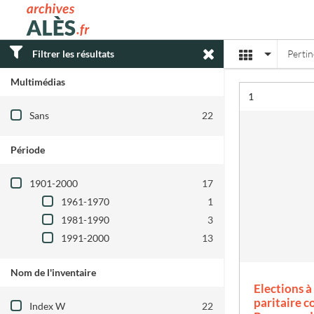
Archives municipales d'Alès
Affichage
Filtrer les résultats
Perti
Multimédias
Résultat n°
1
Filtre les résultats par : Multimédias
Sans
22
Période
Filtre les résultats par : Période
1901-2000
17
1961-1970
1
1981-1990
3
1991-2000
13
Nom de l'inventaire
Elections 
Filtre les résultats par : Nom de l'inventair
paritaire 
Index W
22