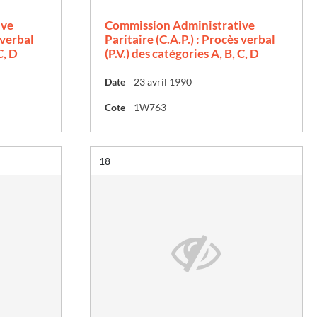
ive
Commission Administrative
 verbal
Paritaire (C.A.P.) : Procès verbal
C, D
(P.V.) des catégories A, B, C, D
Date
23 avril 1990
Cote
1W763
Résultat n°
18