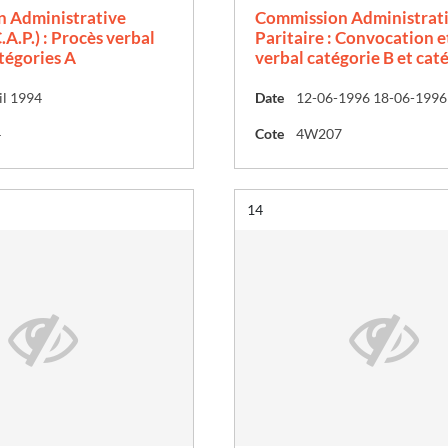
 Administrative
Commission Administrat
.A.P.) : Procès verbal
Paritaire : Convocation e
atégories A
verbal catégorie B et cat
il 1994
Date
12-06-1996 18-06-1996
4
Cote
4W207
Résultat n°
14