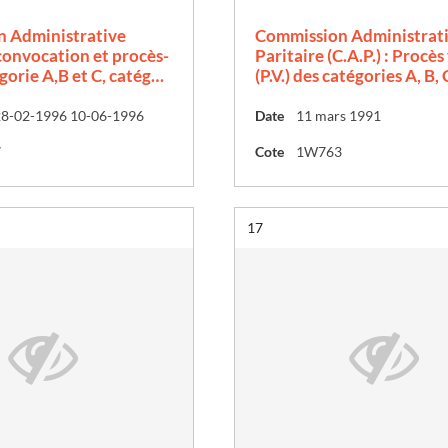
 Administrative
Commission Administrat
 convocation et procès-
Paritaire (C.A.P.) : Procès
gorie A,B et C, catég…
(P.V.) des catégories A, B, 
28-02-1996 10-06-1996
Date
11 mars 1991
7
Cote
1W763
Résultat n°
17