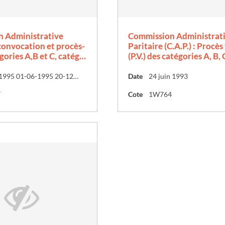
 Administrative
Commission Administrat
 convocation et procès-
Paritaire (C.A.P.) : Procès
gories A,B et C, catég…
(P.V.) des catégories A, B, 
20-04-1995 01-06-1995 20-12-1995
Date
24 juin 1993
7
Cote
1W764