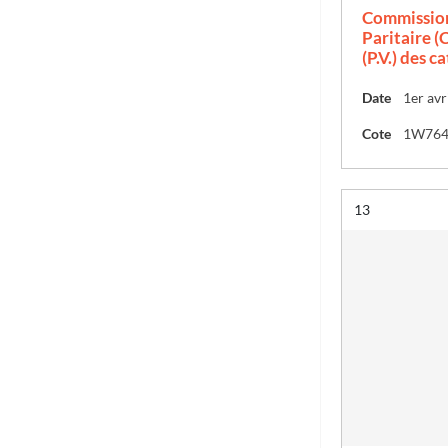
Commission
Paritaire (C
(P.V.) des c
Date
1er avr
Cote
1W76
Résultat n°
13