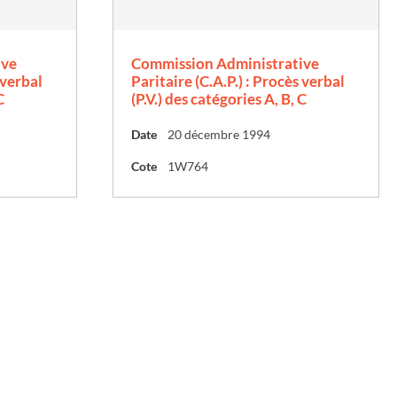
ive
Commission Administrative
 verbal
Paritaire (C.A.P.) : Procès verbal
C
(P.V.) des catégories A, B, C
Date
20 décembre 1994
Cote
1W764