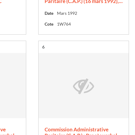
C
Paritaire (C.A.P.) (16 mars 1992),…
Date
Mars 1992
Cote
1W764
Résultat n°
6
ive
Commission Administrative