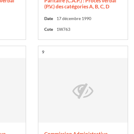
 verbal
Paritaire (C.A.P.) : Procès verbal
(P.V.) des catégories A, B, C, D
Date
17 décembre 1990
Cote
1W763
Résultat n°
9
ive
Commission Administrative