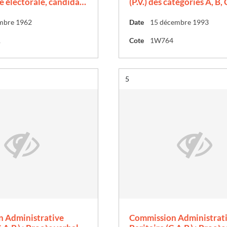
 électorale, candida…
(P.V.) des catégories A, B, 
mbre 1962
Date
15 décembre 1993
1
Cote
1W764
Résultat n°
5
 Administrative
Commission Administrat