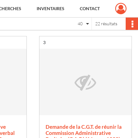
CHERCHES
INVENTAIRES
CONTACT
40
22 résultats
Résultat n°
3
ive
Demande de la C.G.T. de réunir la
 verbal
Commission Administrative