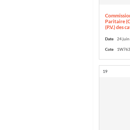
Commission
Paritaire (C
(P.V.) des c
Date
24 jui
Cote
1W76
Résultat n°
19