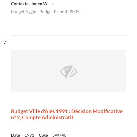
Contexte : Index W
Budget Agglo : Budget Primitif 2005
ésultat n°
7
Budget Ville d'Alès 1991 : Décision Modificative
n° 2, Compte Administratif
Date
1991
Cote
5W740