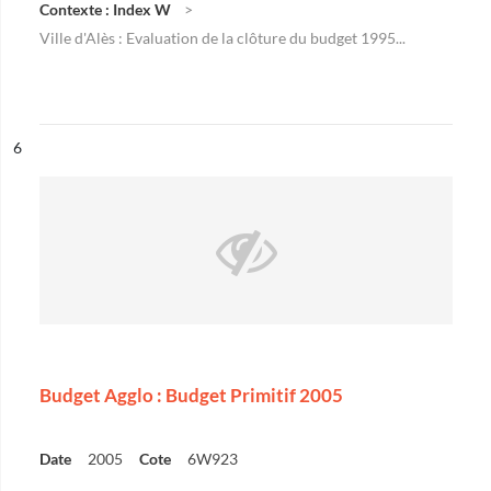
Contexte : Index W
Ville d'Alès : Evaluation de la clôture du budget 1995...
ésultat n°
6
Budget Agglo : Budget Primitif 2005
Date
2005
Cote
6W923