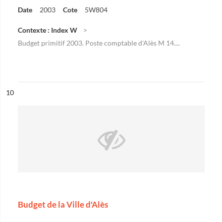
Date
2003
Cote
5W804
Contexte : Index W
Budget primitif 2003. Poste comptable d'Alès M 14....
ésultat n°
10
Budget de la Ville d'Alès