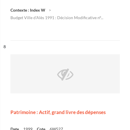
Contexte : Index W
Budget Ville d'Alès 1991 : Décision Modificative n°...
ésultat n°
8
Patrimoine : Actif, grand livre des dépenses
Date
1999
Cote
6W527