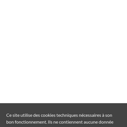
Ce site utilise des
cookies
techniques nécessaires à son
bon fonctionnement. Ils ne contiennent aucune donnée