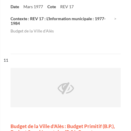
Date
Mars 1977
Cote
REV 17
Contexte : REV 17 : L'Information municipale : 1977-
1984
Budget de la Ville d'Alès
ésultat n°
11
Budget de la Ville d'Alès : Budget Primitif (B.P.),