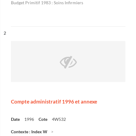
Budget Primitif 1983 : Soins Infirmiers
ésultat n°
2
Compte administratif 1996 et annexe
Date
1996
Cote
4W532
Contexte : Index W