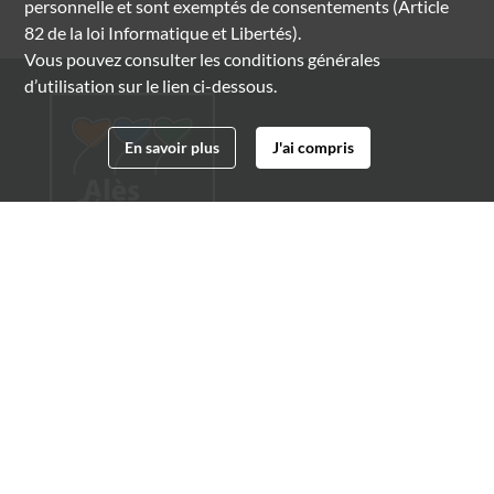
personnelle et sont exemptés de consentements (Article
82 de la loi Informatique et Libertés).
Vous pouvez consulter les conditions générales
d’utilisation sur le lien ci-dessous.
En savoir plus
J'ai compris
Archives municipales d'Alès
4 boulevard Gambetta
30100 Alès
04 66 54 32 20
archives@ville-ales.fr
Suivez-nous sur :