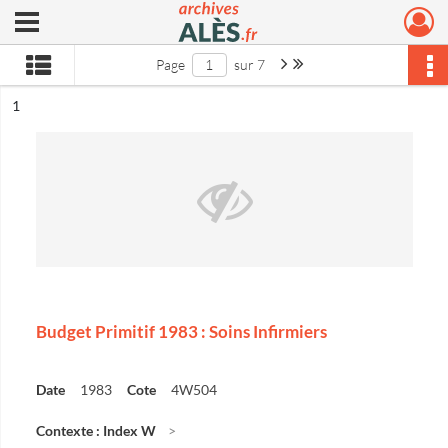
Ouvrir le menu déroulant
Archives municipales d'Alès
Page suivante : 1/7
Dernière page
Page
sur 7
ésultat n°
1
Budget Primitif 1983 : Soins Infirmiers
Date
1983
Cote
4W504
Contexte : Index W