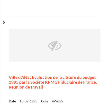
ésultat n°
5
Ville d'Alès : Evaluation de la clôture du budget
1995 par la Société KPMG Fiduciaire de France.
Réunion de travail
Date
18-09-1995
Cote
4W655