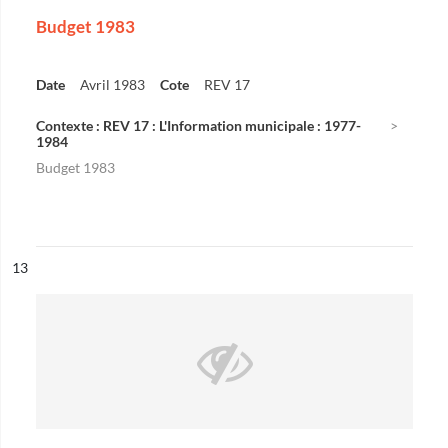
Budget 1983
Date
Avril 1983
Cote
REV 17
Contexte : REV 17 : L'Information municipale : 1977-
1984
Budget 1983
ésultat n°
13