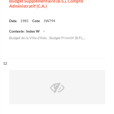
Budget Supplémentaire (B.S.), Compte
Administratif (C.A.)
Date
1985
Cote
1W794
Contexte : Index W
Budget de la Ville d'Alès : Budget Primitif (B.P.),...
ésultat n°
12