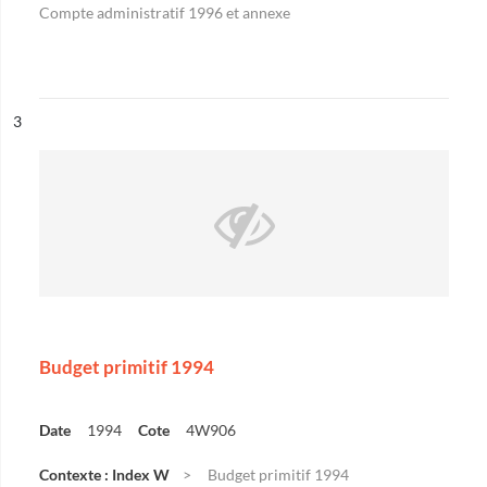
Compte administratif 1996 et annexe
ésultat n°
3
Budget primitif 1994
Date
1994
Cote
4W906
Contexte : Index W
Budget primitif 1994