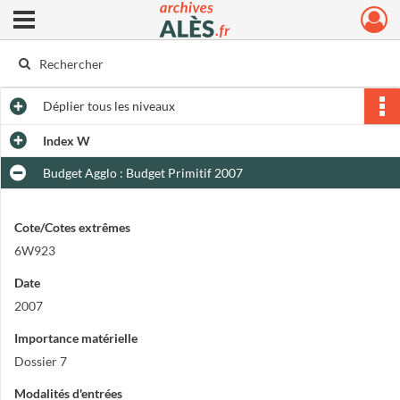
Ouvrir le menu déroulant
Archives municipales d'Alès
Déplier
tous les niveaux
Index W
Budget Agglo : Budget Primitif 2007
Cote/Cotes extrêmes
6W923
Date
2007
Importance matérielle
Dossier 7
Modalités d'entrées