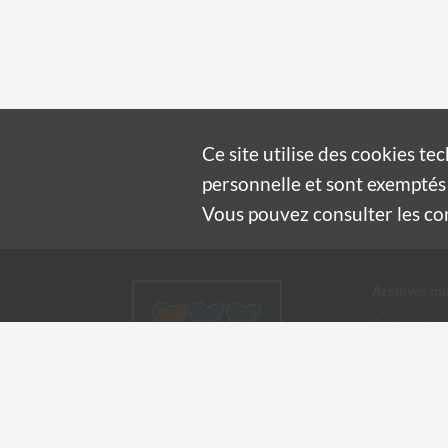
Ce site utilise des
cookies
tec
personnelle et sont exemptés 
Vous pouvez consulter les cond
Archives mu
4 boulevard
30100 Alès
04 66 54
archives