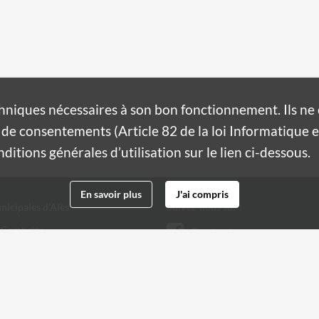
hniques nécessaires à son bon fonctionnement. Ils n
de consentements (Article 82 de la loi Informatique et
itions générales d’utilisation sur le lien ci-dessous.
En savoir plus
J'ai compris
nicipales d'Alès
Suivez-nous sur :
 Gambetta
Facebook
Twitter
 32 20
@ville-ales.fr
Youtube
Instagram