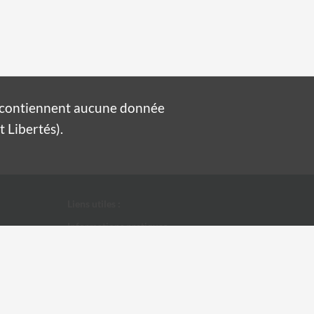
e contiennent aucune donnée
 Libertés).
Liens utiles :
Informations pratiques
Conditions Générales d'Utilisation
Données personnelles
Ville d'Alès