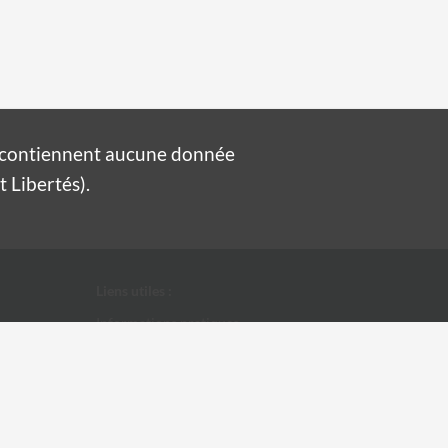
e contiennent aucune donnée
 Libertés).
Liens utiles :
Informations pratiques
Conditions Générales d'Utilisation
Données personnelles
Ville d'Alès