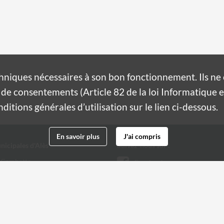
hniques nécessaires à son bon fonctionnement. Ils n
de consentements (Article 82 de la loi Informatique et
itions générales d’utilisation sur le lien ci-dessous.
En savoir plus
J'ai compris
nicipales d'Alès
Suivez-nous sur :
 Gambetta
Facebook
Twitter
 32 20
@ville-ales.fr
Youtube
Instagram