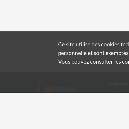
Ce site utilise des
cookies
tec
personnelle et sont exemptés 
Vous pouvez consulter les cond
Archives mu
4 boulevard
30100 Alès
04 66 54
archives