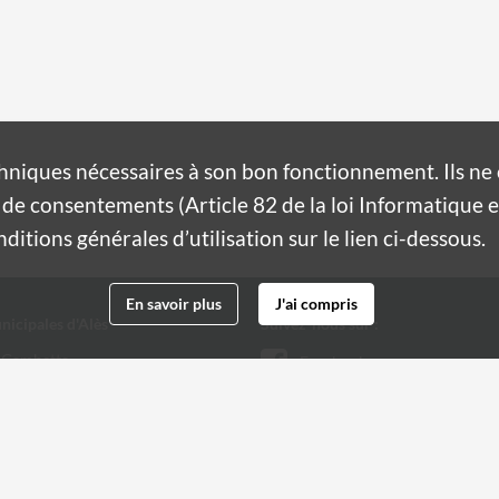
hniques nécessaires à son bon fonctionnement. Ils n
de consentements (Article 82 de la loi Informatique et
itions générales d’utilisation sur le lien ci-dessous.
En savoir plus
J'ai compris
nicipales d'Alès
Suivez-nous sur :
 Gambetta
Facebook
Twitter
 32 20
@ville-ales.fr
Youtube
Instagram