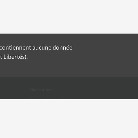
e contiennent aucune donnée
 Libertés).
Liens utiles :
Informations pratiques
Conditions Générales d'Utilisation
Données personnelles
Ville d'Alès