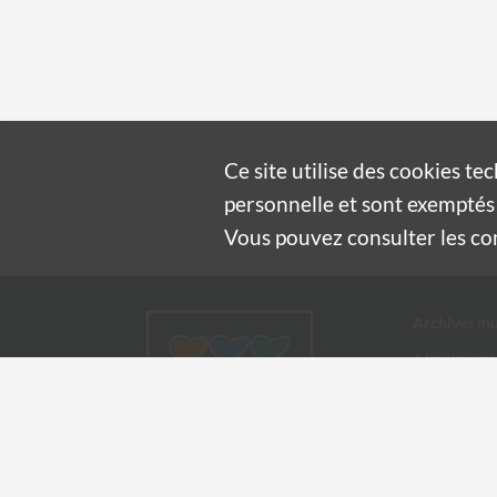
Ce site utilise des
cookies
tec
personnelle et sont exemptés 
Vous pouvez consulter les cond
Archives mu
4 boulevard
30100 Alès
04 66 54
archives