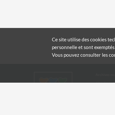
Ce site utilise des
cookies
tec
personnelle et sont exemptés 
Vous pouvez consulter les cond
Archives mu
4 boulevard
30100 Alès
04 66 54
archives