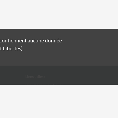
e contiennent aucune donnée
 Libertés).
Liens utiles :
Informations pratiques
Conditions Générales d'Utilisation
Données personnelles
Ville d'Alès