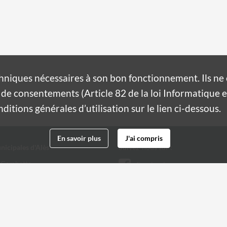
hniques nécessaires à son bon fonctionnement. Ils n
de consentements (Article 82 de la loi Informatique et
itions générales d’utilisation sur le lien ci-dessous.
En savoir plus
J'ai compris
nicipales d'Alès
Suivez-nous sur :
 Gambetta
Facebook
Twitter
 32 20
@ville-ales.fr
Youtube
Instagram