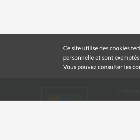
Ce site utilise des
cookies
tec
personnelle et sont exemptés 
Vous pouvez consulter les cond
Archives mu
4 boulevard
30100 Alès
04 66 54
archives