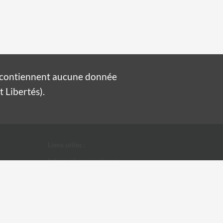
e contiennent aucune donnée
 Libertés).
Liens utiles :
Informations pratiques
Conditions Générales d'Utilisation
Données personnelles
Ville d'Alès