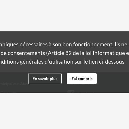
hniques nécessaires à son bon fonctionnement. Ils n
de consentements (Article 82 de la loi Informatique et
itions générales d’utilisation sur le lien ci-dessous.
En savoir plus
J'ai compris
nicipales d'Alès
Suivez-nous sur :
 Gambetta
Facebook
Twitter
 32 20
@ville-ales.fr
Youtube
Instagram