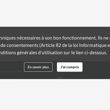
hniques nécessaires à son bon fonctionnement. Ils n
de consentements (Article 82 de la loi Informatique et
itions générales d’utilisation sur le lien ci-dessous.
En savoir plus
J'ai compris
nicipales d'Alès
Suivez-nous sur :
 Gambetta
Facebook
Twitter
 32 20
@ville-ales.fr
Youtube
Instagram