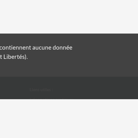
e contiennent aucune donnée
 Libertés).
Liens utiles :
Informations pratiques
Conditions Générales d'Utilisation
Données personnelles
Ville d'Alès