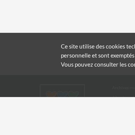
Ce site utilise des
cookies
tec
personnelle et sont exemptés 
Vous pouvez consulter les cond
Archives mu
4 boulevard
30100 Alès
04 66 54
archives