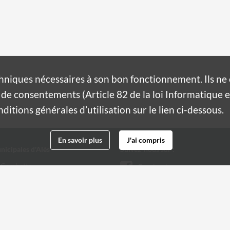
hniques nécessaires à son bon fonctionnement. Ils n
de consentements (Article 82 de la loi Informatique et
itions générales d’utilisation sur le lien ci-dessous.
En savoir plus
J'ai compris
nicipales d'Alès
Suivez-nous sur :
 Gambetta
Facebook
Twitter
 32 20
@ville-ales.fr
Youtube
Instagram