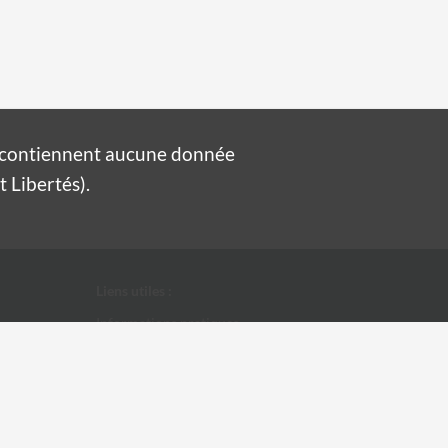
e contiennent aucune donnée
 Libertés).
Liens utiles :
Informations pratiques
Conditions Générales d'Utilisation
Données personnelles
Ville d'Alès