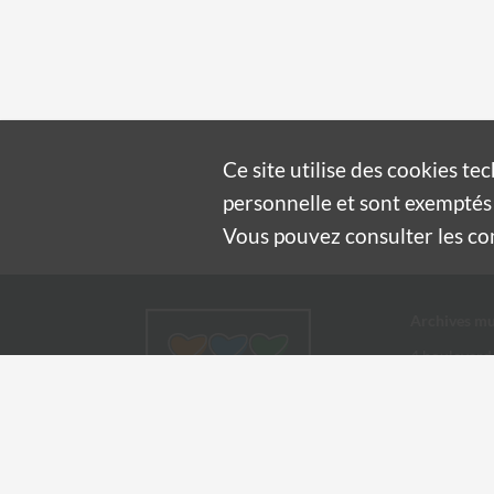
Ce site utilise des
cookies
tec
personnelle et sont exemptés 
Vous pouvez consulter les cond
Archives mu
4 boulevard
30100 Alès
04 66 54
archives