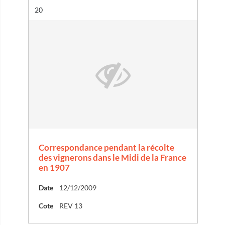
Résultat n°
20
Correspondance pendant la récolte
des vignerons dans le Midi de la France
en 1907
Date
12/12/2009
Cote
REV 13