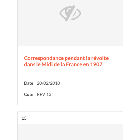
Correspondance pendant la révolte
dans le Midi de la France en 1907
Date
20/02/2010
Cote
REV 13
Résultat n°
15