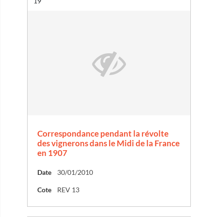
Résultat n°
19
Correspondance pendant la révolte
des vignerons dans le Midi de la France
en 1907
Date
30/01/2010
Cote
REV 13