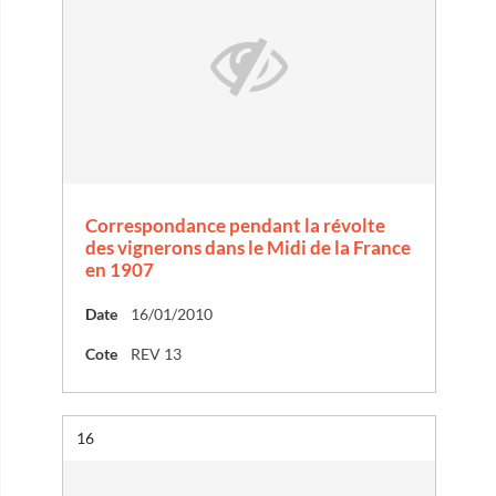
Correspondance pendant la révolte
des vignerons dans le Midi de la France
en 1907
Date
16/01/2010
Cote
REV 13
Résultat n°
16