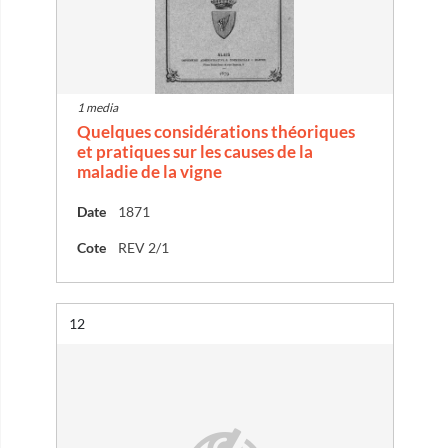
1 media
Quelques considérations théoriques
et pratiques sur les causes de la
maladie de la vigne
Date
1871
Cote
REV 2/1
Résultat n°
12