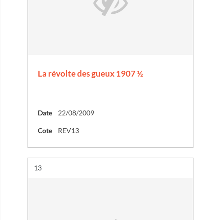
La révolte des gueux 1907 ½
Date
22/08/2009
Cote
REV13
Résultat n°
13