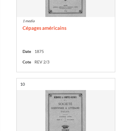
1 media
Cépages américains
Date
1875
Cote
REV 2/3
Résultat n°
10