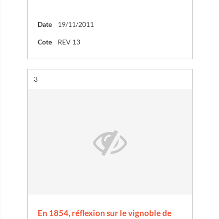
Date
19/11/2011
Cote
REV 13
Résultat n°
3
En 1854, réflexion sur le vignoble de