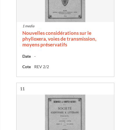
1 media
Nouvelles considérations sur le
phylloxera, voies de transmission,
moyens préservatifs
Date
-
Cote
REV 2/2
Résultat n°
11