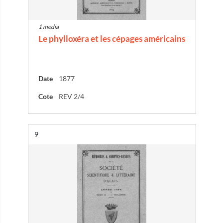
1 media
Le phylloxéra et les cépages américains
Date
1877
Cote
REV 2/4
Résultat n°
9