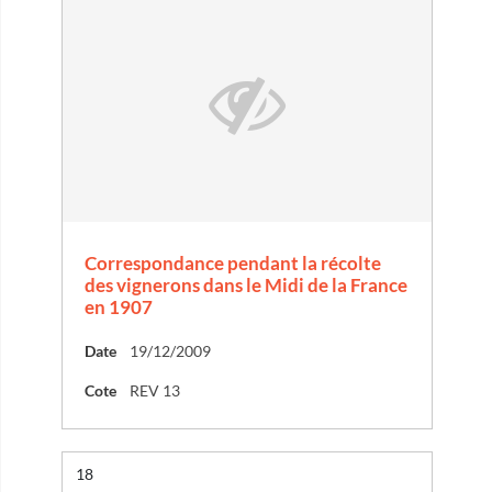
Correspondance pendant la récolte
des vignerons dans le Midi de la France
en 1907
Date
19/12/2009
Cote
REV 13
Résultat n°
18