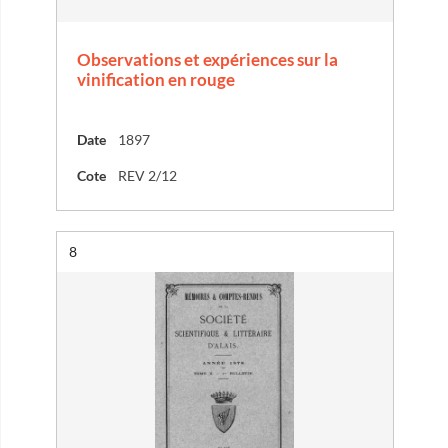
Observations et expériences sur la
vinification en rouge
Date
1897
Cote
REV 2/12
Résultat n°
8