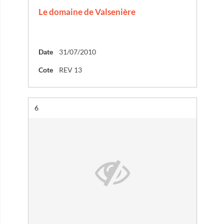
Le domaine de Valsenière
Date
31/07/2010
Cote
REV 13
Résultat n°
6