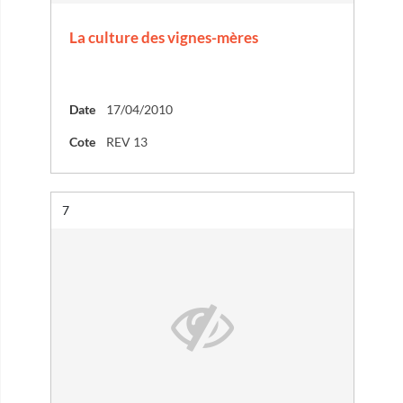
La culture des vignes-mères
Date
17/04/2010
Cote
REV 13
Résultat n°
7