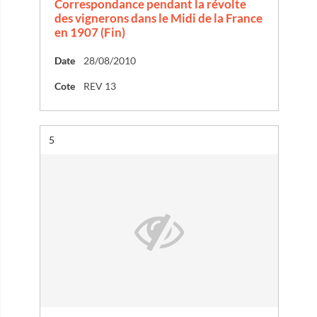
Correspondance pendant la révolte
des vignerons dans le Midi de la France
en 1907 (Fin)
Date
28/08/2010
Cote
REV 13
Résultat n°
5