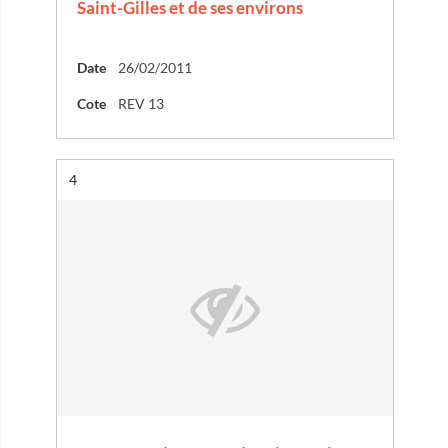
Saint-Gilles et de ses environs
Date
26/02/2011
Cote
REV 13
Résultat n°
4