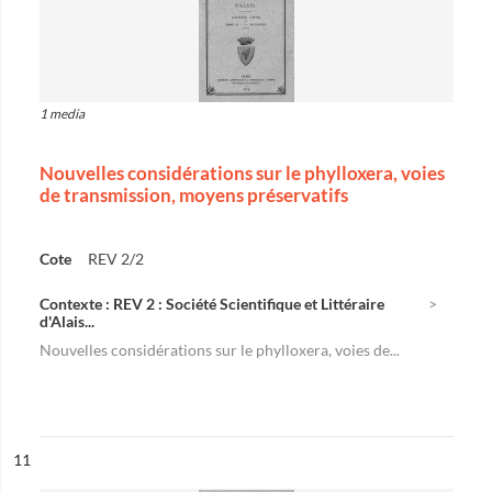
1 media
Nouvelles considérations sur le phylloxera, voies
de transmission, moyens préservatifs
Cote
REV 2/2
Contexte : REV 2 : Société Scientifique et Littéraire
d'Alais...
Nouvelles considérations sur le phylloxera, voies de...
ésultat n°
11