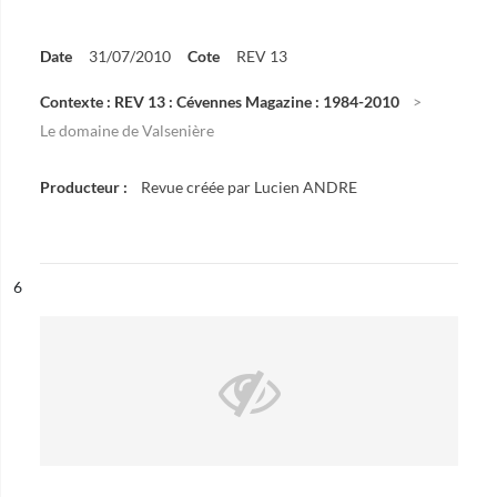
Date
31/07/2010
Cote
REV 13
Contexte : REV 13 : Cévennes Magazine : 1984-2010
Le domaine de Valsenière
Producteur :
Revue créée par Lucien ANDRE
ésultat n°
6