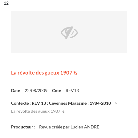
ésultat n°
12
La révolte des gueux 1907 ½
Date
22/08/2009
Cote
REV13
Contexte : REV 13 : Cévennes Magazine : 1984-2010
La révolte des gueux 1907 ½
Producteur :
Revue créée par Lucien ANDRE