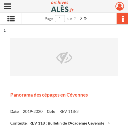
Ouvrir le menu déroulant
Archives municipales d'Alès
Page suivante : 1/2
Dernière page
Page
sur 2
ésultat n°
1
Panorama des cépages en Cévennes
Date
2019-2020
Cote
REV 118/3
Contexte : REV 118 : Bulletin de l'Académie Cévenole