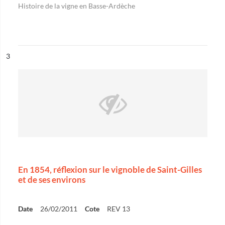
Histoire de la vigne en Basse-Ardèche
ésultat n°
3
En 1854, réflexion sur le vignoble de Saint-Gilles
et de ses environs
Date
26/02/2011
Cote
REV 13