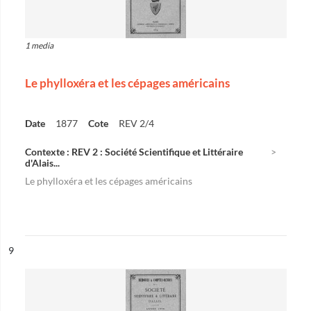
1 media
Le phylloxéra et les cépages américains
Date
1877
Cote
REV 2/4
Contexte : REV 2 : Société Scientifique et Littéraire
d'Alais...
Le phylloxéra et les cépages américains
ésultat n°
9