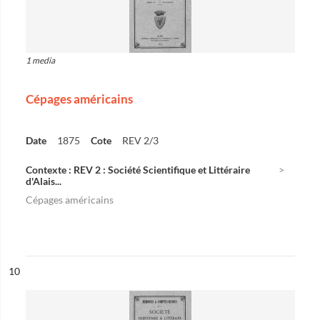
1 media
Cépages américains
Date
1875
Cote
REV 2/3
Contexte : REV 2 : Société Scientifique et Littéraire
d'Alais...
Cépages américains
ésultat n°
10