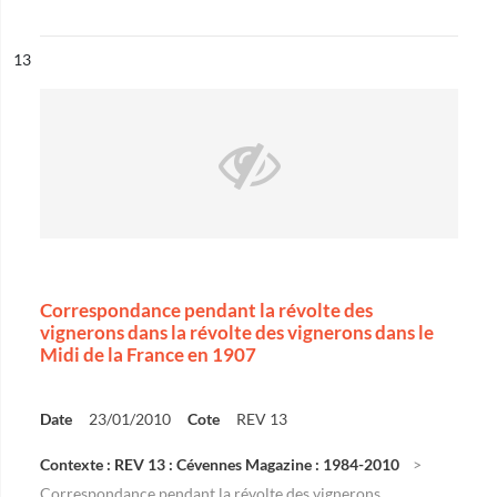
ésultat n°
13
Correspondance pendant la révolte des
vignerons dans la révolte des vignerons dans le
Midi de la France en 1907
Date
23/01/2010
Cote
REV 13
Contexte : REV 13 : Cévennes Magazine : 1984-2010
Correspondance pendant la révolte des vignerons