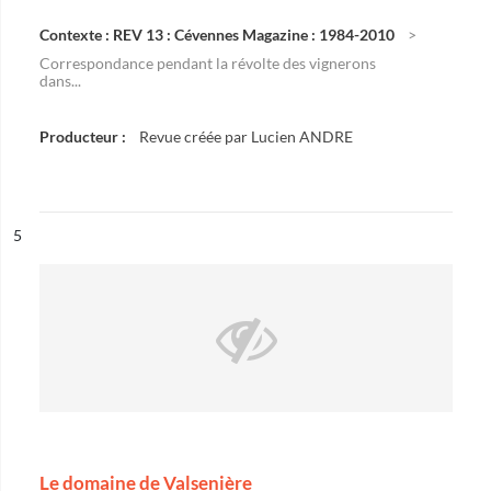
Contexte : REV 13 : Cévennes Magazine : 1984-2010
Correspondance pendant la révolte des vignerons
dans...
Producteur :
Revue créée par Lucien ANDRE
ésultat n°
5
Le domaine de Valsenière