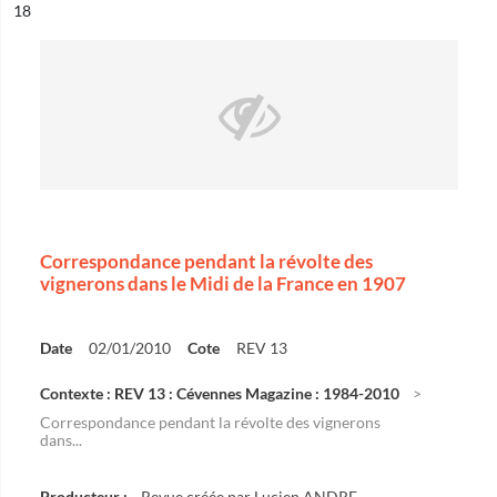
ésultat n°
18
Correspondance pendant la révolte des
vignerons dans le Midi de la France en 1907
Date
02/01/2010
Cote
REV 13
Contexte : REV 13 : Cévennes Magazine : 1984-2010
Correspondance pendant la révolte des vignerons
dans...
Producteur :
Revue créée par Lucien ANDRE