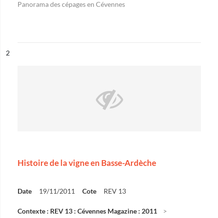
Panorama des cépages en Cévennes
ésultat n°
2
Histoire de la vigne en Basse-Ardèche
Date
19/11/2011
Cote
REV 13
Contexte : REV 13 : Cévennes Magazine : 2011