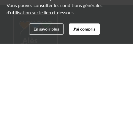
Vous pouvez consulter les conditions générales
d’utilisation sur le lien ci-dessous.
En savoir plus
J'ai compris
Archives municipales d'Alès
4 boulevard Gambetta
30100 Alès
04 66 54 32 20
archives@ville-ales.fr
Suivez-nous sur :
Facebook