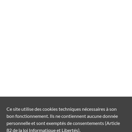
Ce site utilise des
cookies
techniques nécessaires à son
bon fonctionnement. Ils ne contiennent aucune donnée
personnelle et sont exemptés de consentements (Article
82 de la loi Informatique et Libertés).