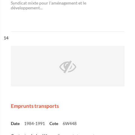
Syndicat mixte pour l'aménagement et le
développement...
ésultat n°
14
Emprunts transports
Date
1984-1991
Cote
6W448