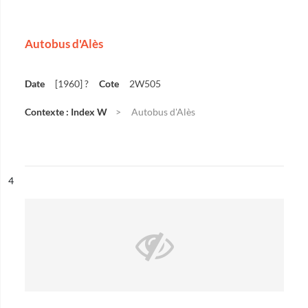
Autobus d'Alès
Date
[1960] ?
Cote
2W505
Contexte : Index W
Autobus d'Alès
ésultat n°
4