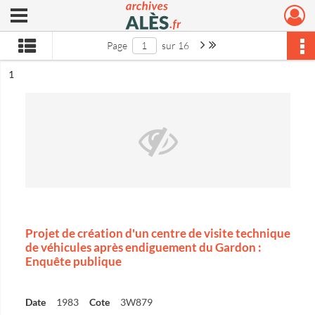
Ouvrir le menu déroulant
Archives municipales d'Alès
Page suivante : 1/16
Dernière page
Page
sur 16
ésultat n°
1
Projet de création d'un centre de visite technique
de véhicules après endiguement du Gardon :
Enquête publique
Date
1983
Cote
3W879