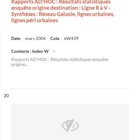
Rapports AD'HOC : Résultats statistiques
enquête origine destination : Ligne R à V -
Synthèses : Réseau Galaxie, lignes urbaines,
lignes péri urbaines
Date
mars 2004
Cote
6W439
Contexte : Index W
Rapports AD'HOC : Résultats statistiques enquête
origine...
ésultat n°
20