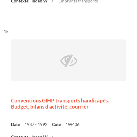
Contexte : Index W
Emprunts transports
ésultat n°
15
Conventions GIHP transports handicapés.
Budget, bilans d'activité, courrier
Date
1987 - 1992
Cote
1W406
Contexte : Index W