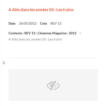
A Alès dans les années 50 : Les trains
Date
26/05/2012
Cote
REV 13
Contexte : REV 13 : Cévennes Magazine : 2012
A Alès dans les années 50 : Les trains
ésultat n°
5