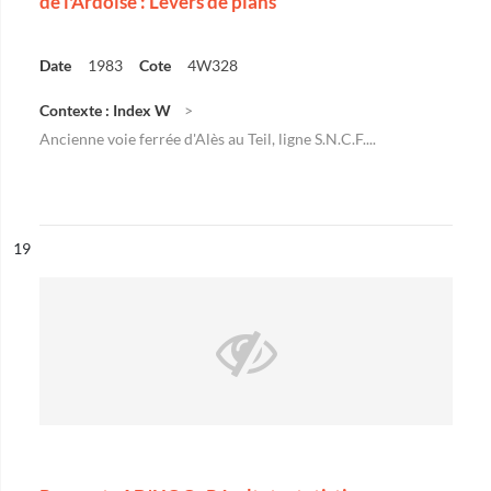
de l'Ardoise : Levers de plans
Date
1983
Cote
4W328
Contexte : Index W
Ancienne voie ferrée d'Alès au Teil, ligne S.N.C.F....
ésultat n°
19