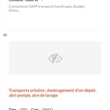
Conventions GIHP transports handicapés. Budget,
bilans...
ésultat n°
16
Transports urbains : Aménagement d'un dépôt,
abri pompe, aire de lavage
Date
1987
Cote
5W471