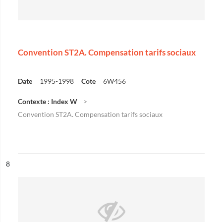
Convention ST2A. Compensation tarifs sociaux
Date
1995-1998
Cote
6W456
Contexte : Index W
Convention ST2A. Compensation tarifs sociaux
ésultat n°
8