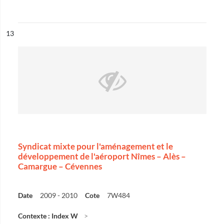
ésultat n°
13
Syndicat mixte pour l'aménagement et le
développement de l'aéroport Nîmes – Alès –
Camargue – Cévennes
Date
2009 - 2010
Cote
7W484
Contexte : Index W