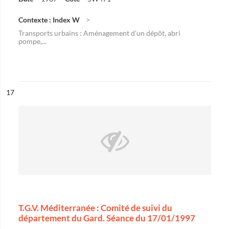
Contexte : Index W
Transports urbains : Aménagement d'un dépôt, abri
pompe,...
ésultat n°
17
T.G.V. Méditerranée : Comité de suivi du
département du Gard. Séance du 17/01/1997