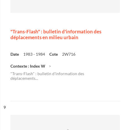
"Trans-Flash" : bulletin d'information des
déplacements en milieu urbain
Date
1983 - 1984
Cote
2W716
Contexte : Index W
"Trans-Flash" : bulletin d'information des
déplacements...
ésultat n°
9