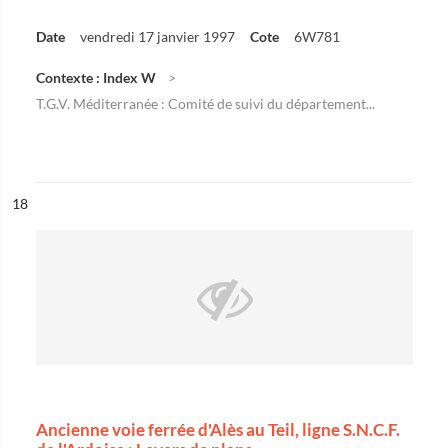
Date
vendredi 17 janvier 1997
Cote
6W781
Contexte : Index W
T.G.V. Méditerranée : Comité de suivi du département...
ésultat n°
18
Ancienne voie ferrée d'Alès au Teil, ligne S.N.C.F.