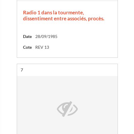
Radio 1 dans la tourmente,
dissentiment entre associés, procès.
Date
28/09/1985
Cote
REV 13
Résultat n°
7