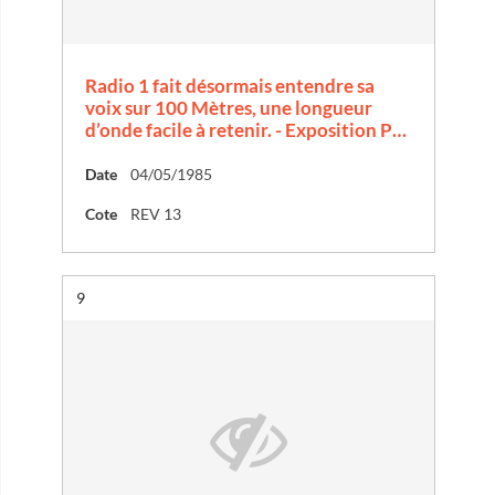
Radio 1 fait désormais entendre sa
voix sur 100 Mètres, une longueur
d’onde facile à retenir. - Exposition P…
Date
04/05/1985
Cote
REV 13
Résultat n°
9