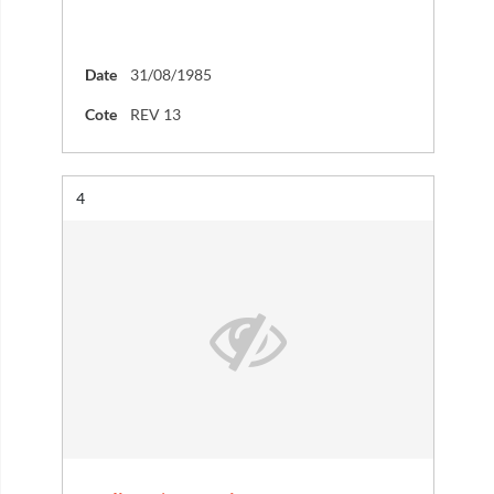
Date
31/08/1985
Cote
REV 13
Résultat n°
4