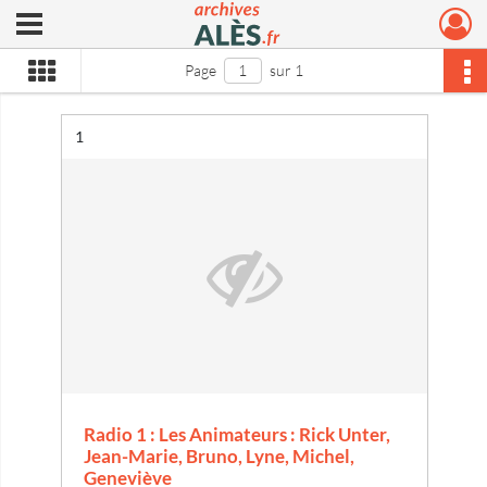
Ouvrir le menu déroulant
Archives municipales d'Alès
Page
sur 1
Résultat n°
1
Radio 1 : Les Animateurs : Rick Unter,
Jean-Marie, Bruno, Lyne, Michel,
Geneviève