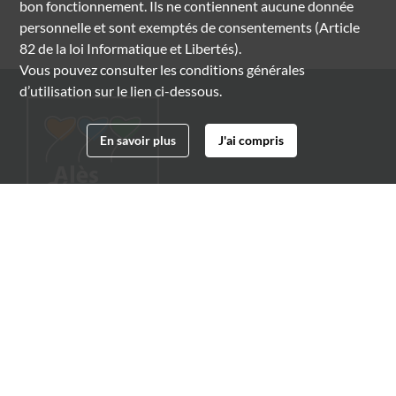
bon fonctionnement. Ils ne contiennent aucune donnée
personnelle et sont exemptés de consentements (Article
82 de la loi Informatique et Libertés).
Vous pouvez consulter les conditions générales
d’utilisation sur le lien ci-dessous.
En savoir plus
J'ai compris
Archives municipales d'Alès
4 boulevard Gambetta
30100 Alès
04 66 54 32 20
archives@ville-ales.fr
Suivez-nous sur :