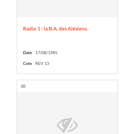
Radio 1 : la B.A. des Alésiens.
Date
17/08/1985
Cote
REV 13
Résultat n°
10