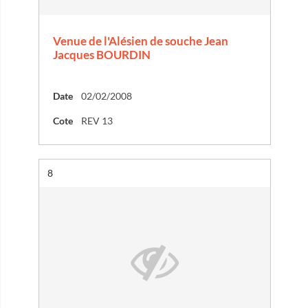
Venue de l'Alésien de souche Jean
Jacques BOURDIN
Date
02/02/2008
Cote
REV 13
Résultat n°
8