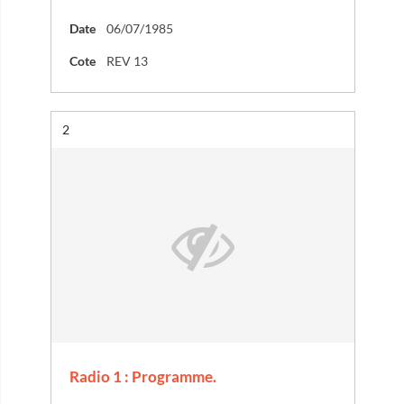
Date
06/07/1985
Cote
REV 13
Résultat n°
2
Radio 1 : Programme.