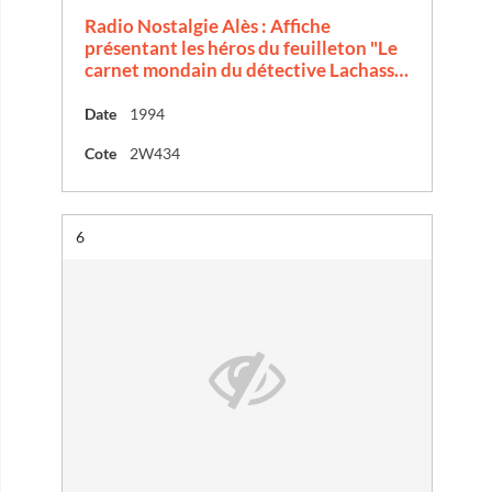
Radio Nostalgie Alès : Affiche
présentant les héros du feuilleton "Le
carnet mondain du détective Lachass…
Date
1994
Cote
2W434
Résultat n°
6