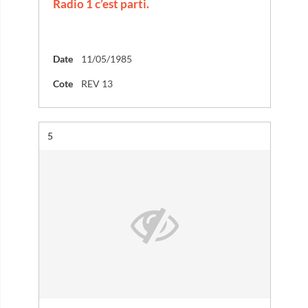
Radio 1 c’est parti.
Date
11/05/1985
Cote
REV 13
Résultat n°
5