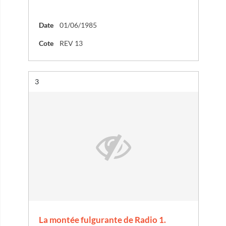
Date
01/06/1985
Cote
REV 13
Résultat n°
3
La montée fulgurante de Radio 1.