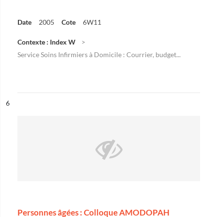
Date
2005
Cote
6W11
Contexte : Index W
Service Soins Infirmiers à Domicile : Courrier, budget...
ésultat n°
6
Personnes âgées : Colloque AMODOPAH