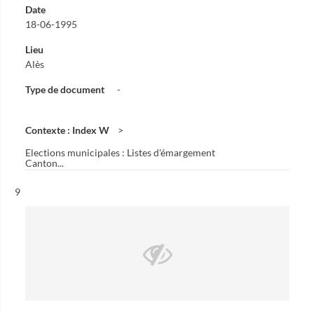
Date
18-06-1995
Lieu
Alès
Type de document
-
Contexte : Index W
Elections municipales : Listes d'émargement
Canton...
Résultat n°
9