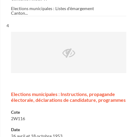
Elections municipales : Listes d'émargement
Canton...
Résultat n°
4
Elections municipales : Instructions, propagande
électorale, déclarations de candidature, programmes
Cote
2W116
Date
26 avril et 18 octobre 1953