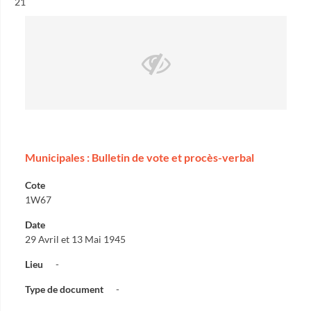
Résultat n°
21
Municipales : Bulletin de vote et procès-verbal
Cote
1W67
Date
29 Avril et 13 Mai 1945
Lieu
-
Type de document
-