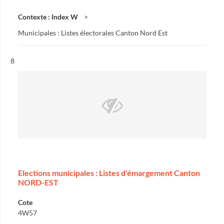
Contexte : Index W
Municipales : Listes électorales Canton Nord Est
Résultat n°
8
Elections municipales : Listes d'émargement Canton
NORD-EST
Cote
4W57