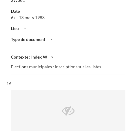
2W361
Date
6 et 13 mars 1983
Lieu
-
Type de document
-
Contexte : Index W
Elections municipales : Inscriptions sur les listes...
Résultat n°
16