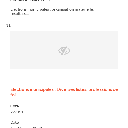
Elections municipales : organisation matérielle,
résultats,...
Résultat n°
11
Elections municipales : Diverses listes, professions de
foi
Cote
2W361
Date