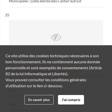
Municipales : Listes électorales Canton Sud Est
Résultat n°
25
Ce site utilise des
cookies
techniques nécessaires à son
bon fonctionnement. Ils ne contiennent aucune donnée
personnelle et sont exemptés de consentements (Article
Propagande électorale de la liste d'Union
82 de la loi Informatique et Libertés).
Démocratique conduite par Roger Roucaute pour les
Vous pouvez consulter les conditions générales
élections municipales
d’utilisation sur le lien ci-dessous.
Cote
1W732
En savoir plus
J'ai compris
Date
10 septembre 1967