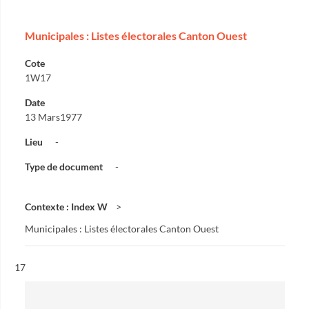
Municipales : Listes électorales Canton Ouest
Cote
1W17
Date
13 Mars1977
Lieu
-
Type de document
-
Contexte : Index W
Municipales : Listes électorales Canton Ouest
Résultat n°
17