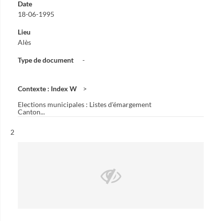
Date
18-06-1995
Lieu
Alès
Type de document
-
Contexte : Index W
Elections municipales : Listes d'émargement
Canton...
Résultat n°
2