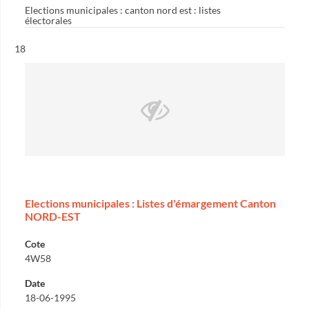
Elections municipales : canton nord est : listes
électorales
Résultat n°
18
Elections municipales : Listes d'émargement Canton
NORD-EST
Cote
4W58
Date
18-06-1995