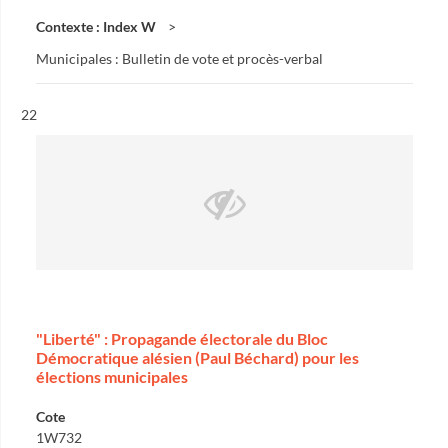
Contexte : Index W
Municipales : Bulletin de vote et procès-verbal
Résultat n°
22
"Liberté" : Propagande électorale du Bloc
Démocratique alésien (Paul Béchard) pour les
élections municipales
Cote
1W732