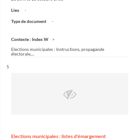
Lieu
-
Type de document
-
Contexte : Index W
Elections municipales : Instructions, propagande
électorale,...
Résultat n°
5
Elections municipales : listes d'émargement