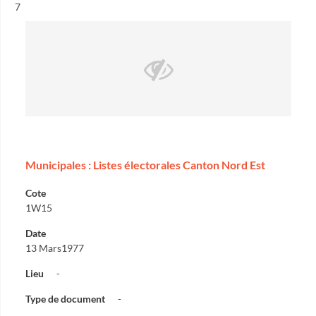
Résultat n°
7
Municipales : Listes électorales Canton Nord Est
Cote
1W15
Date
13 Mars1977
Lieu
-
Type de document
-