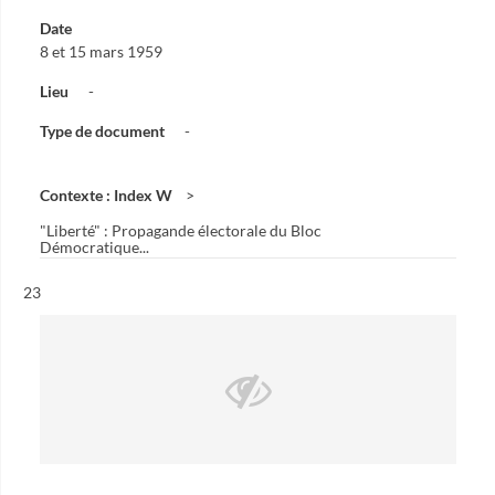
Date
8 et 15 mars 1959
Lieu
-
Type de document
-
Contexte : Index W
"Liberté" : Propagande électorale du Bloc
Démocratique...
Résultat n°
23