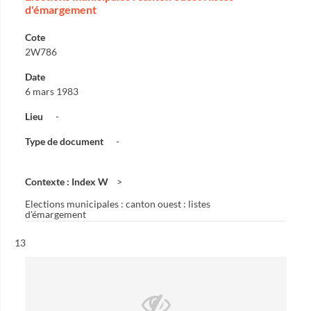
d'émargement
Cote
2W786
Date
6 mars 1983
Lieu
-
Type de document
-
Contexte : Index W
Elections municipales : canton ouest : listes
d'émargement
Résultat n°
13