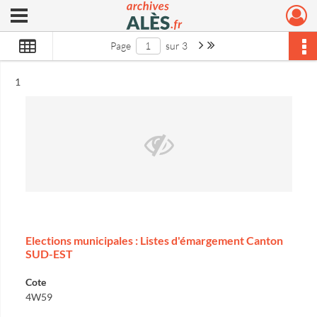
Ouvrir le menu déroulant
Archives municipales d'Alès
Page suivante : 1/3
Dernière page
Page
sur 3
Résultat n°
1
Elections municipales : Listes d'émargement Canton
SUD-EST
Cote
4W59