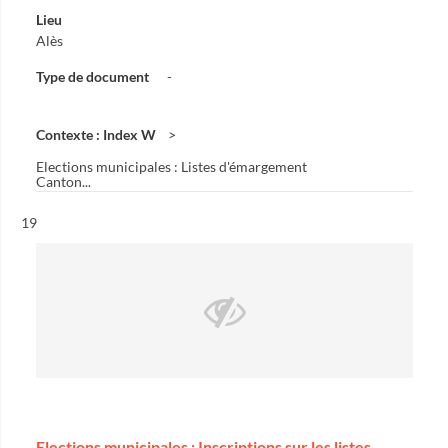
Lieu
Alès
Type de document
-
Contexte : Index W
Elections municipales : Listes d'émargement
Canton...
Résultat n°
19
Elections municipales : Inscriptions sur les listes