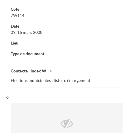
Cote
7W114
Date
09, 16 mars 2008
Lieu
-
Type de document
-
Contexte : Index W
Elections municipales : listes d'émargement
Résultat n°
6