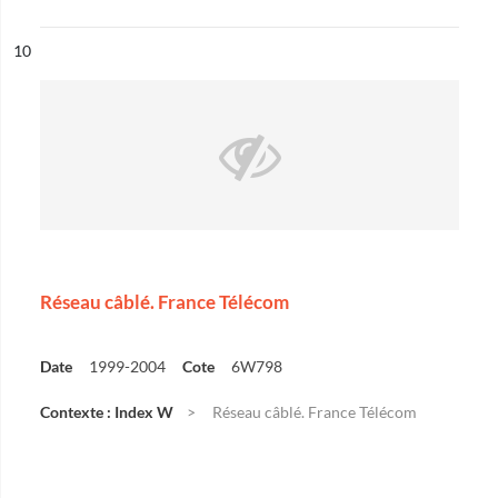
ésultat n°
10
Réseau câblé. France Télécom
Date
1999-2004
Cote
6W798
Contexte : Index W
Réseau câblé. France Télécom