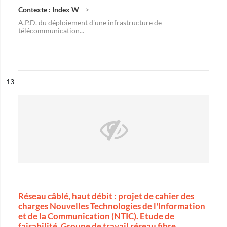
Contexte : Index W
A.P.D. du déploiement d'une infrastructure de
télécommunication...
ésultat n°
13
Réseau câblé, haut débit : projet de cahier des
charges Nouvelles Technologies de l'Information
et de la Communication (NTIC). Etude de
faisabilité. Groupe de travail réseau fibre