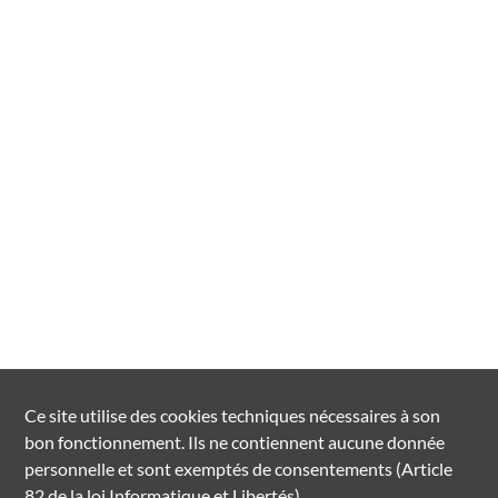
Ce site utilise des
cookies
techniques nécessaires à son
bon fonctionnement. Ils ne contiennent aucune donnée
personnelle et sont exemptés de consentements (Article
82 de la loi Informatique et Libertés).