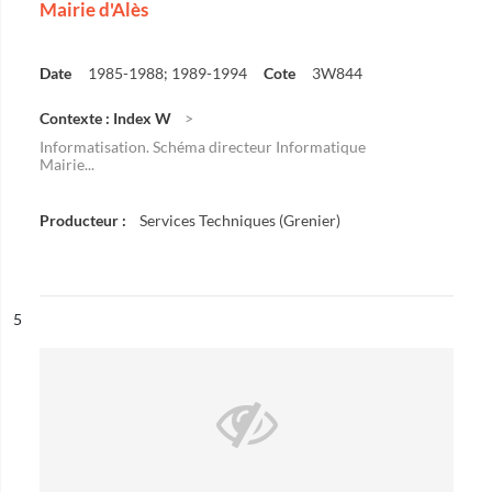
Mairie d'Alès
Date
1985-1988; 1989-1994
Cote
3W844
Contexte : Index W
Informatisation. Schéma directeur Informatique
Mairie...
Producteur :
Services Techniques (Grenier)
ésultat n°
5