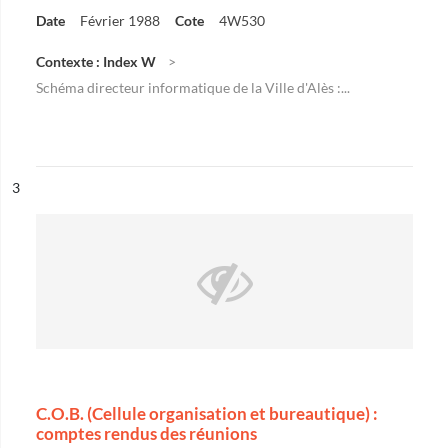
Date
Février 1988
Cote
4W530
Contexte : Index W
Schéma directeur informatique de la Ville d'Alès :...
ésultat n°
3
C.O.B. (Cellule organisation et bureautique) :
comptes rendus des réunions