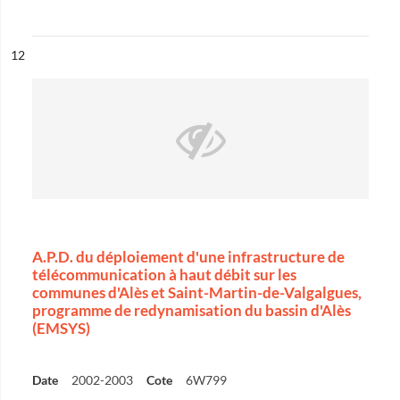
ésultat n°
12
A.P.D. du déploiement d'une infrastructure de
télécommunication à haut débit sur les
communes d'Alès et Saint-Martin-de-Valgalgues,
programme de redynamisation du bassin d'Alès
(EMSYS)
Date
2002-2003
Cote
6W799