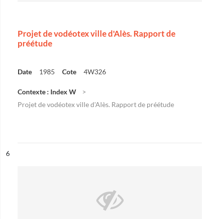
Projet de vodéotex ville d'Alès. Rapport de
préétude
Date
1985
Cote
4W326
Contexte : Index W
Projet de vodéotex ville d'Alès. Rapport de préétude
ésultat n°
6