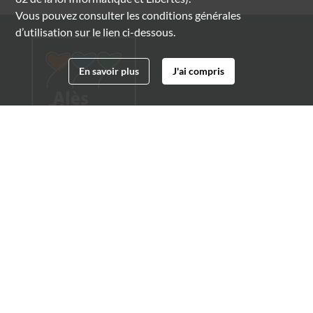
Vous pouvez consulter les conditions générales
d’utilisation sur le lien ci-dessous.
En savoir plus
J'ai compris
Archives municipales d'Alès
4 boulevard Gambetta
30100 Alès
04 66 54 32 20
archives@ville-ales.fr
Suivez-nous sur :
Facebook