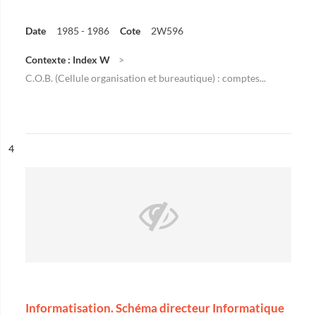
Date
1985 - 1986
Cote
2W596
Contexte : Index W
C.O.B. (Cellule organisation et bureautique) : comptes...
ésultat n°
4
Informatisation. Schéma directeur Informatique