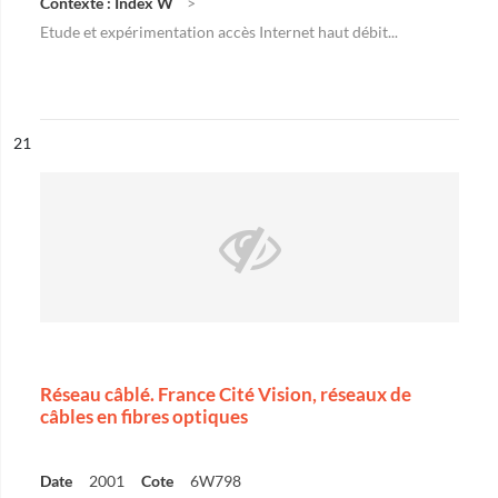
Contexte : Index W
Etude et expérimentation accès Internet haut débit...
ésultat n°
21
Réseau câblé. France Cité Vision, réseaux de
câbles en fibres optiques
Date
2001
Cote
6W798