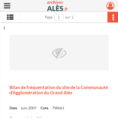
Ouvrir le menu déroulant
Archives municipales d'Alès
Page
sur 1
ésultat n°
1
Bilan de fréquentation du site de la Communauté
d'Agglomération du Grand Alès
Date
juin 2007
Cote
7W661