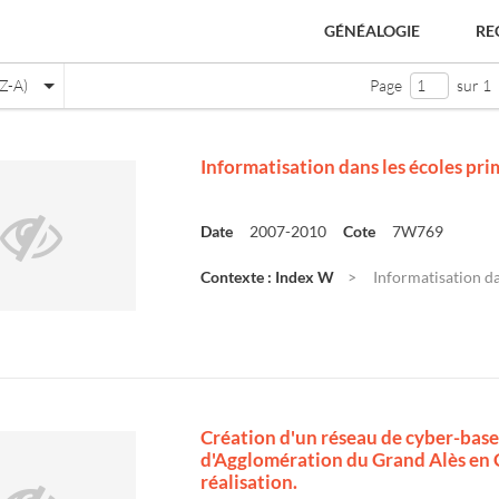
GÉNÉALOGIE
RE
Z-A)
Page
sur 1
Informatisation dans les écoles pri
Date
2007-2010
Cote
7W769
Contexte : Index W
Informatisation da
e
Création d'un réseau de cyber-bas
d'Agglomération du Grand Alès en 
réalisation.