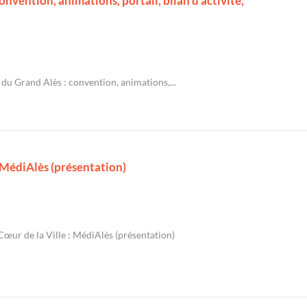
nvention, animations, portail, bilan d'activité,
u Grand Alès : convention, animations,...
: MédiAlès (présentation)
œur de la Ville : MédiAlès (présentation)