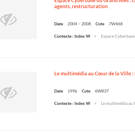
Espace Cyberbase du Grand Alès : co
agents, restructuration
Date
2004 – 2008
Cote
7W468
Contexte : Index W
Espace Cyberbase d
Le multimédia au Cœur de la Ville 
Date
1996
Cote
6W837
Contexte : Index W
Le multimédia au C