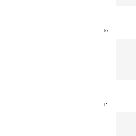
Résultat n°
10
Résultat n°
11