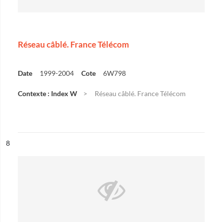
Réseau câblé. France Télécom
Date
1999-2004
Cote
6W798
Contexte : Index W
Réseau câblé. France Télécom
ésultat n°
8