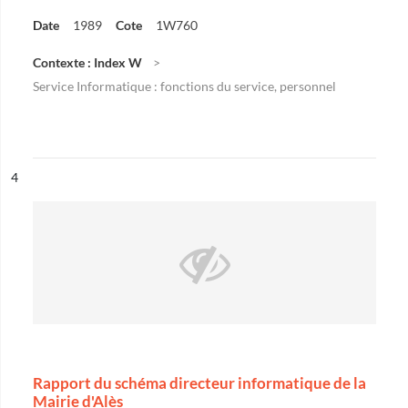
Date
1989
Cote
1W760
Contexte : Index W
Service Informatique : fonctions du service, personnel
ésultat n°
4
Rapport du schéma directeur informatique de la
Mairie d'Alès