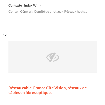
Contexte : Index W
Conseil Général : Comité de pilotage « Réseaux hauts...
ésultat n°
12
Réseau câblé. France Cité Vision, réseaux de
câbles en fibres optiques