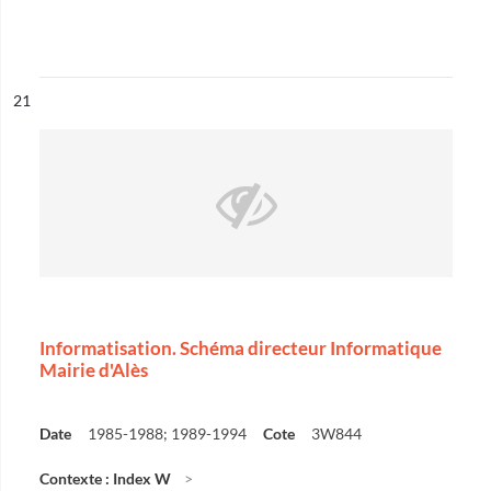
ésultat n°
21
Informatisation. Schéma directeur Informatique
Mairie d'Alès
Date
1985-1988; 1989-1994
Cote
3W844
Contexte : Index W