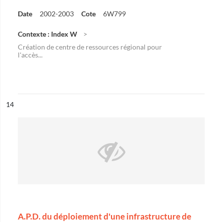
Date
2002-2003
Cote
6W799
Contexte : Index W
Création de centre de ressources régional pour
l'accès...
ésultat n°
14
A.P.D. du déploiement d'une infrastructure de