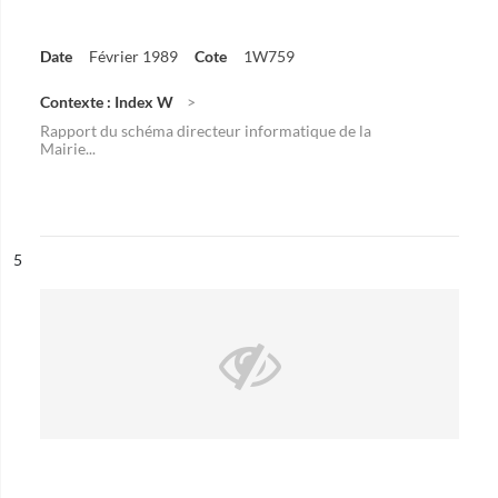
Date
Février 1989
Cote
1W759
Contexte : Index W
Rapport du schéma directeur informatique de la
Mairie...
ésultat n°
5