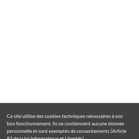
Ce site utilise des
cookies
techniques nécessaires à son
bon fonctionnement. Ils ne contiennent aucune donnée
personnelle et sont exemptés de consentements (Article
82 de la loi Informatique et Libertés).