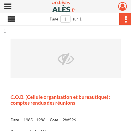
Ouvrir le menu déroulant
Archives municipales d'Alès
Page
sur 1
ésultat n°
1
C.O.B. (Cellule organisation et bureautique) :
comptes rendus des réunions
Date
1985 - 1986
Cote
2W596