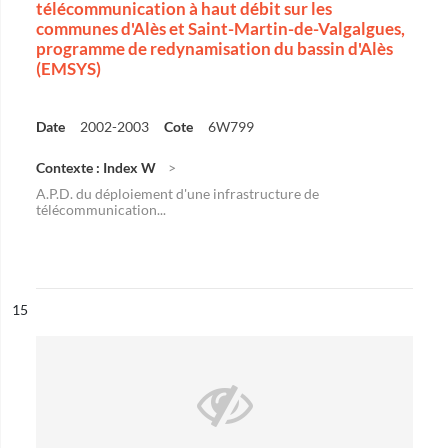
télécommunication à haut débit sur les
communes d'Alès et Saint-Martin-de-Valgalgues,
programme de redynamisation du bassin d'Alès
(EMSYS)
Date
2002-2003
Cote
6W799
Contexte : Index W
A.P.D. du déploiement d'une infrastructure de
télécommunication...
ésultat n°
15