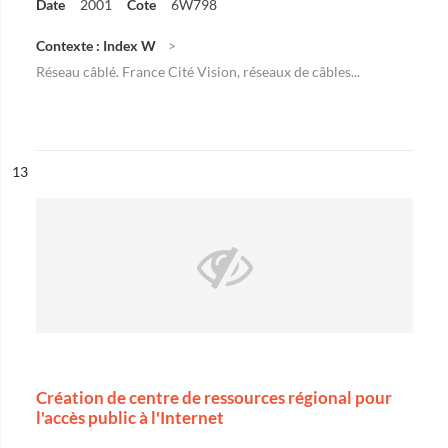
Date
2001
Cote
6W798
Contexte : Index W
Réseau câblé. France Cité Vision, réseaux de câbles...
ésultat n°
13
Création de centre de ressources régional pour
l'accès public à l'Internet