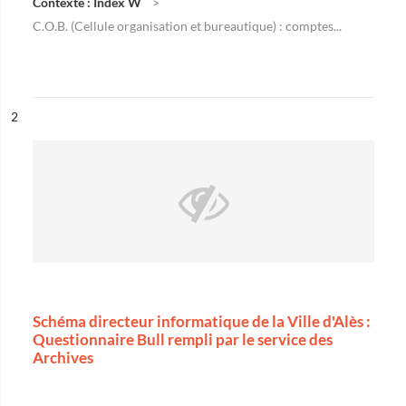
Contexte : Index W
C.O.B. (Cellule organisation et bureautique) : comptes...
ésultat n°
2
Schéma directeur informatique de la Ville d'Alès :
Questionnaire Bull rempli par le service des
Archives