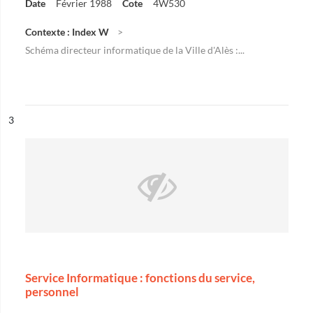
Date
Février 1988
Cote
4W530
Contexte : Index W
Schéma directeur informatique de la Ville d'Alès :...
ésultat n°
3
Service Informatique : fonctions du service,
personnel