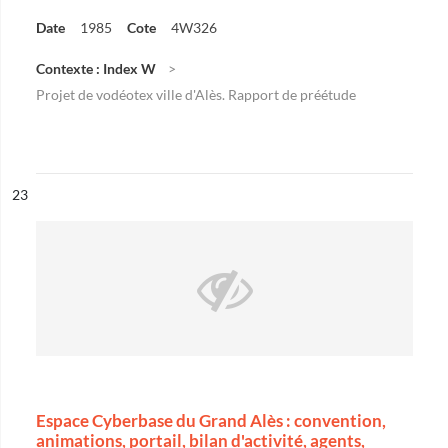
Date
1985
Cote
4W326
Contexte : Index W
Projet de vodéotex ville d'Alès. Rapport de préétude
ésultat n°
23
Espace Cyberbase du Grand Alès : convention,
animations, portail, bilan d'activité, agents,