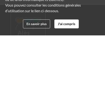
Vous pouvez consulter les conditions générales
d’utilisation sur le lien ci-dessous.
En savoir plus
J'ai compris
Archives municipales d'Alès
4 boulevard Gambetta
30100 Alès
04 66 54 32 20
archives@ville-ales.fr
Suivez-nous sur :
Facebook