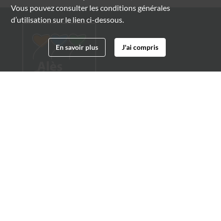
Vous pouvez consulter les conditions générales
d’utilisation sur le lien ci-dessous.
En savoir plus
J'ai compris
Archives municipales d'Alès
4 boulevard Gambetta
30100 Alès
04 66 54 32 20
archives@ville-ales.fr
Suivez-nous sur :
Facebook