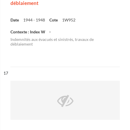
déblaiement
Date
1944 - 1948
Cote
1W952
Contexte : Index W
Indemnités aux évacués et sinistrés, travaux de
déblaiement
ésultat n°
17