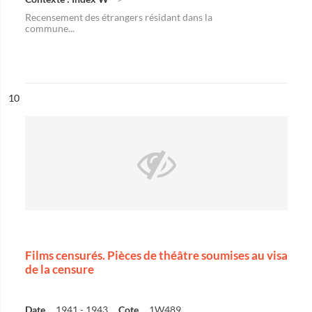
Recensement des étrangers résidant dans la
commune...
ésultat n°
10
Films censurés. Pièces de théâtre soumises au visa
de la censure
Date
1941 - 1943
Cote
1W489