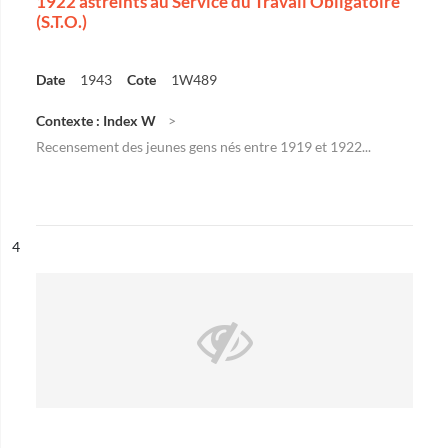
1922 astreints au Service du Travail Obligatoire
(S.T.O.)
Date
1943
Cote
1W489
Contexte : Index W
Recensement des jeunes gens nés entre 1919 et 1922...
ésultat n°
4