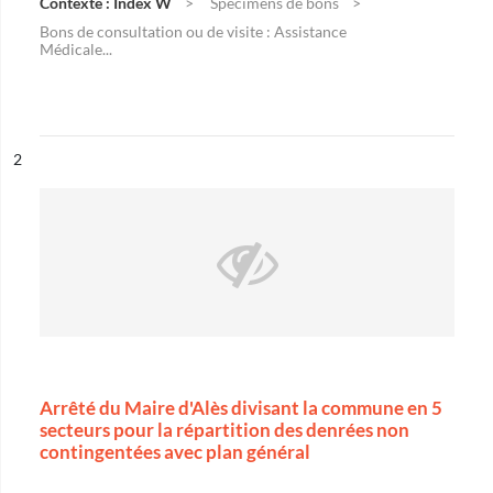
Contexte : Index W
Spécimens de bons
Bons de consultation ou de visite : Assistance
Médicale...
ésultat n°
2
Arrêté du Maire d'Alès divisant la commune en 5
secteurs pour la répartition des denrées non
contingentées avec plan général