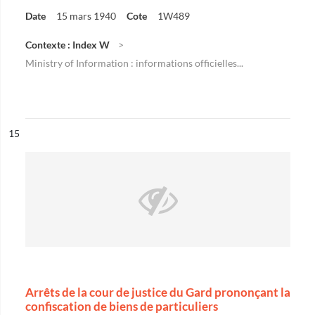
Date
15 mars 1940
Cote
1W489
Contexte : Index W
Ministry of Information : informations officielles...
ésultat n°
15
Arrêts de la cour de justice du Gard prononçant la
confiscation de biens de particuliers