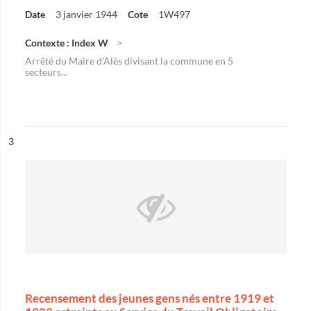
Date
3 janvier 1944
Cote
1W497
Contexte : Index W
Arrêté du Maire d'Alès divisant la commune en 5
secteurs...
ésultat n°
3
Recensement des jeunes gens nés entre 1919 et