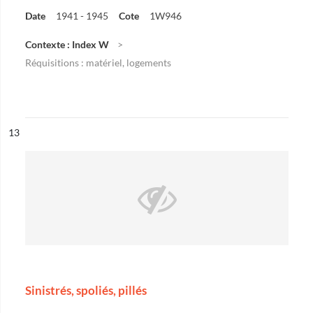
Date
1941 - 1945
Cote
1W946
Contexte : Index W
Réquisitions : matériel, logements
ésultat n°
13
Sinistrés, spoliés, pillés