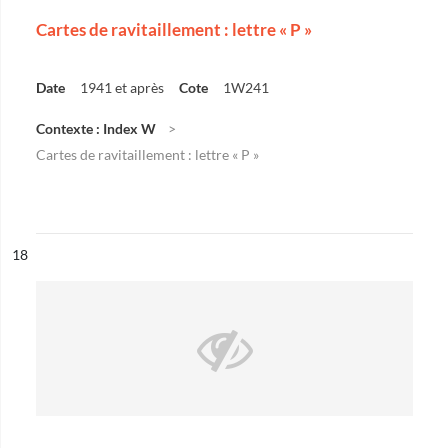
Cartes de ravitaillement : lettre « P »
Date
1941 et après
Cote
1W241
Contexte : Index W
Cartes de ravitaillement : lettre « P »
ésultat n°
18