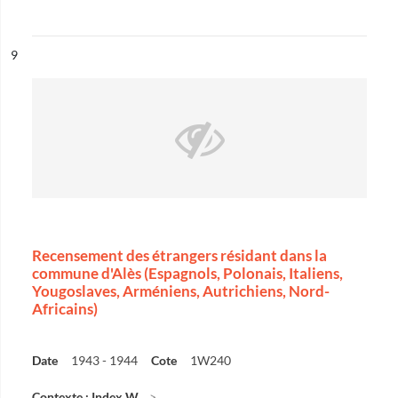
ésultat n°
9
Recensement des étrangers résidant dans la
commune d'Alès (Espagnols, Polonais, Italiens,
Yougoslaves, Arméniens, Autrichiens, Nord-
Africains)
Date
1943 - 1944
Cote
1W240
Contexte : Index W