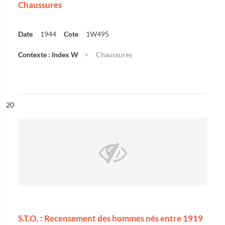
Chaussures
Date
1944
Cote
1W495
Contexte : Index W
Chaussures
ésultat n°
20
S.T.O. : Recensement des hommes nés entre 1919