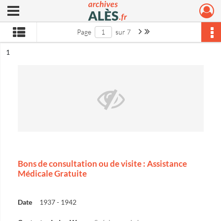
Ouvrir le menu déroulant
Archives municipales d'Alès
Page suivante : 1/7
Dernière page
Page
sur 7
ésultat n°
1
Bons de consultation ou de visite : Assistance
Médicale Gratuite
Date
1937 - 1942