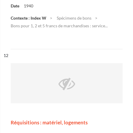
Date
1940
Contexte : Index W
Spécimens de bons
Bons pour 1, 2 et 5 francs de marchandises : service...
ésultat n°
12
Réquisitions : matériel, logements