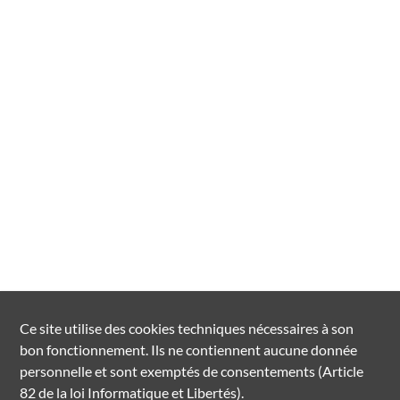
Ce site utilise des
cookies
techniques nécessaires à son
bon fonctionnement. Ils ne contiennent aucune donnée
personnelle et sont exemptés de consentements (Article
82 de la loi Informatique et Libertés).