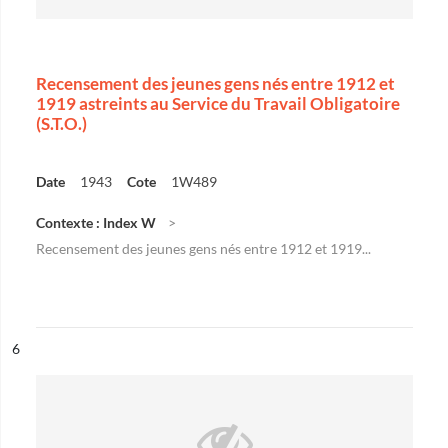
Recensement des jeunes gens nés entre 1912 et
1919 astreints au Service du Travail Obligatoire
(S.T.O.)
Date
1943
Cote
1W489
Contexte : Index W
Recensement des jeunes gens nés entre 1912 et 1919...
ésultat n°
6