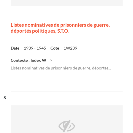
Listes nominatives de prisonniers de guerre,
déportés politiques, S.T.O.
Date
1939 - 1945
Cote
1W239
Contexte : Index W
Listes nominatives de prisonniers de guerre, déportés...
ésultat n°
8