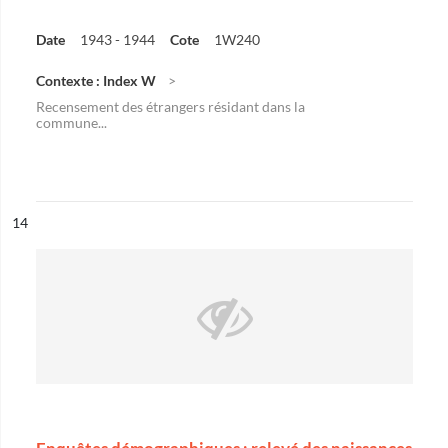
Date
1943 - 1944
Cote
1W240
Contexte : Index W
Recensement des étrangers résidant dans la
commune...
ésultat n°
14