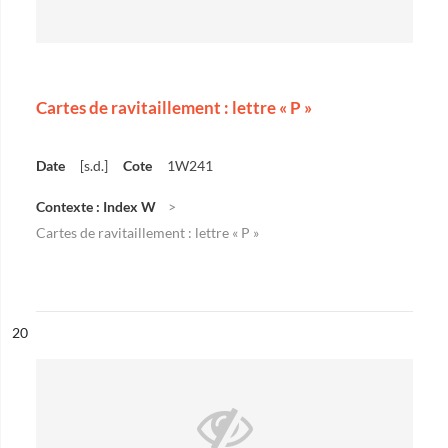
Cartes de ravitaillement : lettre « P »
Date
[s.d.]
Cote
1W241
Contexte : Index W
Cartes de ravitaillement : lettre « P »
ésultat n°
20