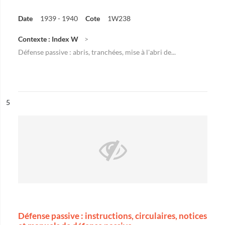
Date
1939 - 1940
Cote
1W238
Contexte : Index W
Défense passive : abris, tranchées, mise à l'abri de...
ésultat n°
5
Défense passive : instructions, circulaires, notices