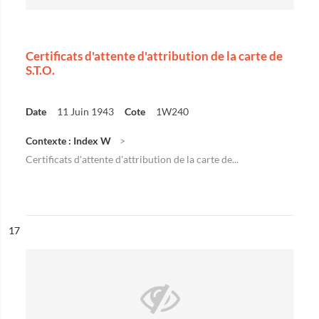
Certificats d'attente d'attribution de la carte de
S.T.O.
Date
11 Juin 1943
Cote
1W240
Contexte : Index W
Certificats d'attente d'attribution de la carte de...
ésultat n°
17