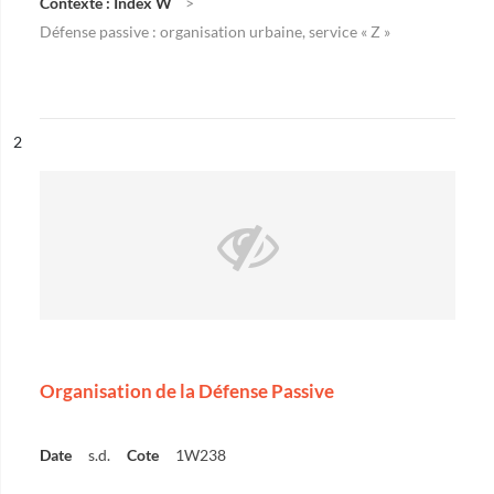
Contexte : Index W
Défense passive : organisation urbaine, service « Z »
ésultat n°
2
Organisation de la Défense Passive
Date
s.d.
Cote
1W238