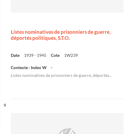
Listes nominatives de prisonniers de guerre,
déportés politiques, S.T.O.
Date
1939 - 1945
Cote
1W239
Contexte : Index W
Listes nominatives de prisonniers de guerre, déportés...
ésultat n°
9