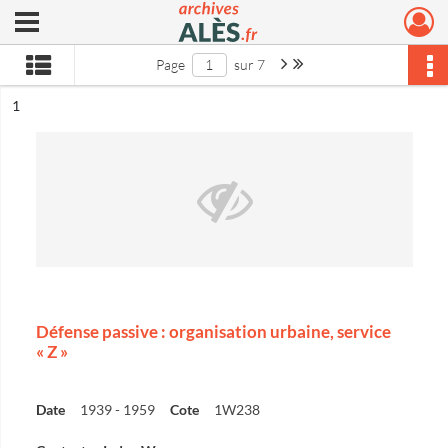
Ouvrir le menu déroulant
Archives municipales d'Alès
Page suivante : 1/7
Dernière page
Page
sur 7
ésultat n°
1
Défense passive : organisation urbaine, service
« Z »
Date
1939 - 1959
Cote
1W238