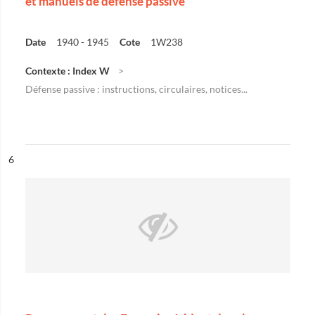
et manuels de défense passive
Date
1940 - 1945
Cote
1W238
Contexte : Index W
Défense passive : instructions, circulaires, notices...
ésultat n°
6