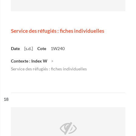
Service des réfugiés : fiches individuelles
Date
[s.d.]
Cote
1W240
Contexte : Index W
Service des réfugiés : fiches individuelles
ésultat n°
18