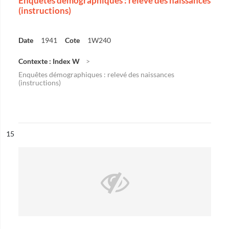
Enquêtes démographiques : relevé des naissances
(instructions)
Date
1941
Cote
1W240
Contexte : Index W
Enquêtes démographiques : relevé des naissances
(instructions)
ésultat n°
15