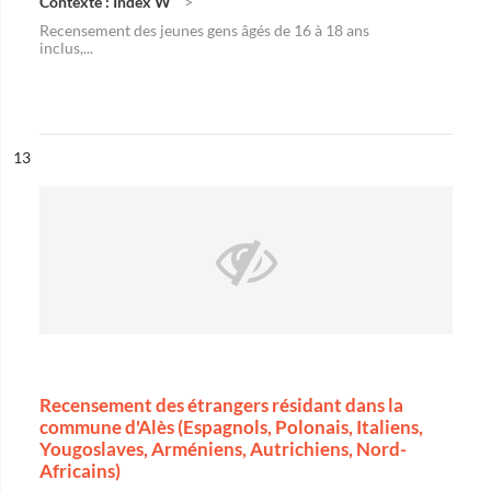
Contexte : Index W
Recensement des jeunes gens âgés de 16 à 18 ans
inclus,...
ésultat n°
13
Recensement des étrangers résidant dans la
commune d'Alès (Espagnols, Polonais, Italiens,
Yougoslaves, Arméniens, Autrichiens, Nord-
Africains)