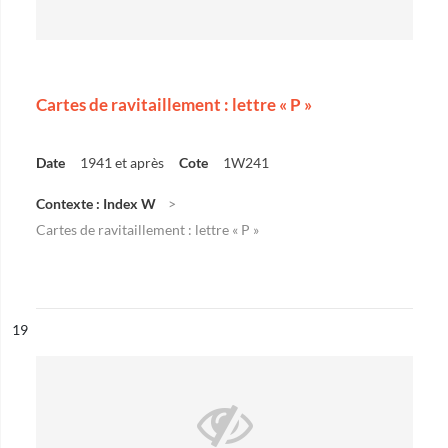
Cartes de ravitaillement : lettre « P »
Date
1941 et après
Cote
1W241
Contexte : Index W
Cartes de ravitaillement : lettre « P »
ésultat n°
19