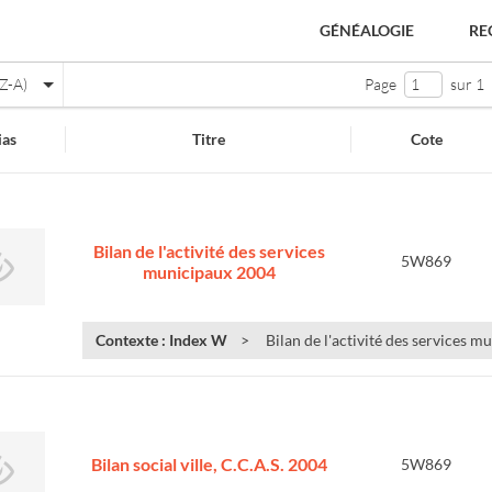
GÉNÉALOGIE
RE
Z-A)
Page
sur 1
as
Titre
Cote
Bilan de l'activité des services
5W869
municipaux 2004
Contexte : Index W
Bilan de l'activité des services 
e
Bilan social ville, C.C.A.S. 2004
5W869