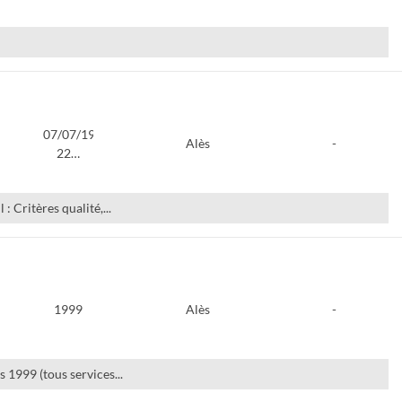
07/07/1998-
Alès
-
22…
 Critères qualité,...
1999
Alès
-
s 1999 (tous services...