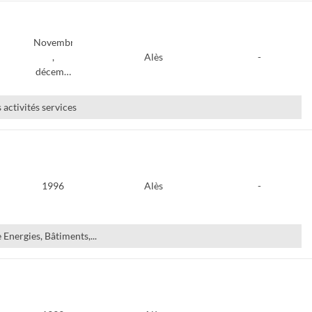
Novembre
,
Alès
-
décem…
 activités services
1996
Alès
-
e Energies, Bâtiments,...