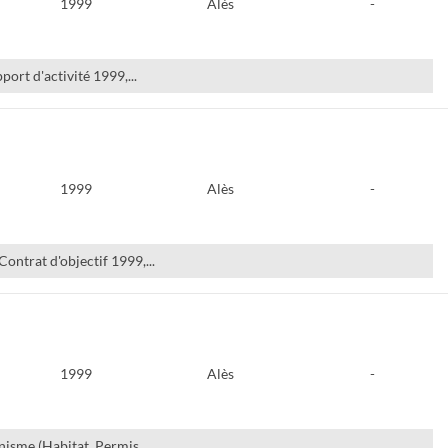
1999
Alès
-
ort d'activité 1999,...
1999
Alès
-
ntrat d'objectif 1999,...
1999
Alès
-
nisme (Habitat, Permis...