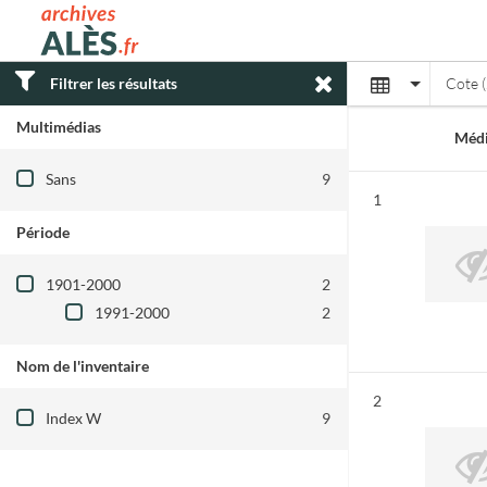
Archives municipales d'Alès
Affichage
Filtrer les résultats
Cote (
Multimédias
Médi
Filtre les résultats par : Multimédias
Sans
9
Résultat n°
1
Période
Filtre les résultats par : Période
1901-2000
2
1991-2000
2
Nom de l'inventaire
Filtre les résultats par : Nom de l'inventair
Résultat n°
2
Index W
9