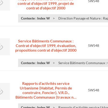
5W548
contrat d'objectif 1999, projet de
contrat d'objectif 2000
Contexte : Index W
Direction Paysage et Nature : Rapp
Service Bâtiments Communaux :
Contrat d'objectif 1999, évaluation,
5W548
propositions contrat d'objectif 2000
Contexte : Index W
Service Bâtiments Communaux : Co
Rapports d'activités service
Urbanisme (Habitat, Permis de
5W548
construire, Foncier), V.R.D.,
Bâtiments Communaux (travaux n…
Contexte : Index W
Rapports d'activités service Urba