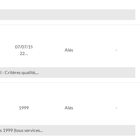
07/07/1998-
Alès
-
22…
 Critères qualité,...
1999
Alès
-
s 1999 (tous services...