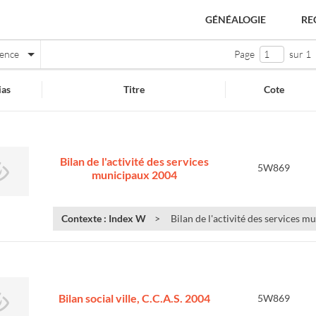
GÉNÉALOGIE
RE
nence
Page
sur 1
as
Titre
Cote
Bilan de l'activité des services
5W869
municipaux 2004
Contexte : Index W
Bilan de l'activité des services 
e
Bilan social ville, C.C.A.S. 2004
5W869