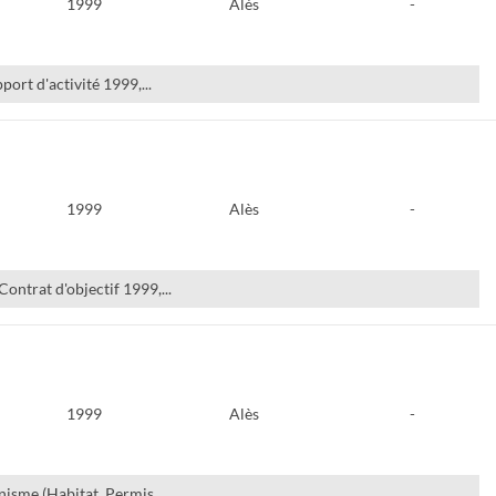
1999
Alès
-
ort d'activité 1999,...
1999
Alès
-
ntrat d'objectif 1999,...
1999
Alès
-
nisme (Habitat, Permis...