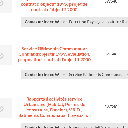
5W548
contrat d'objectif 1999, projet de
contrat d'objectif 2000
Contexte : Index W
Direction Paysage et Nature : Rapp
Service Bâtiments Communaux :
Contrat d'objectif 1999, évaluation,
5W548
propositions contrat d'objectif 2000
Contexte : Index W
Service Bâtiments Communaux : Co
Rapports d'activités service
Urbanisme (Habitat, Permis de
5W548
construire, Foncier), V.R.D.,
Bâtiments Communaux (travaux n…
Contexte : Index W
Rapports d'activités service Urba