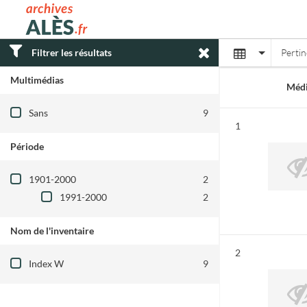
Archives municipales d'Alès
Affichage
Filtrer les résultats
Perti
Multimédias
Médi
Filtre les résultats par : Multimédias
Sans
9
Résultat n°
1
Période
Filtre les résultats par : Période
1901-2000
2
1991-2000
2
Nom de l'inventaire
Filtre les résultats par : Nom de l'inventair
Résultat n°
2
Index W
9