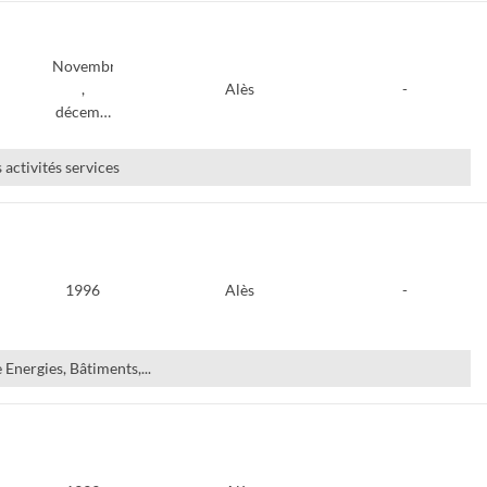
Novembre
,
Alès
-
décem…
 activités services
1996
Alès
-
e Energies, Bâtiments,...