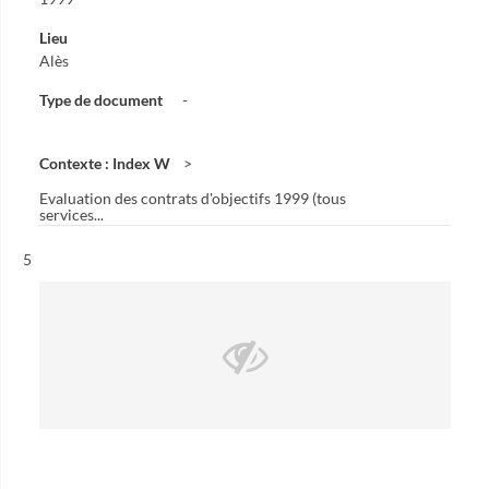
Lieu
Alès
Type de document
-
Contexte : Index W
Evaluation des contrats d'objectifs 1999 (tous
services...
Résultat n°
5