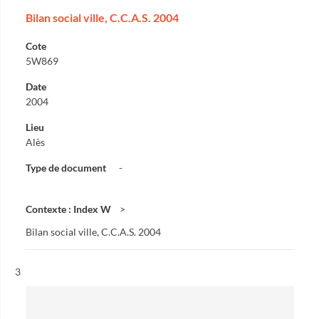
Bilan social ville, C.C.A.S. 2004
Cote
5W869
Date
2004
Lieu
Alès
Type de document
-
Contexte : Index W
Bilan social ville, C.C.A.S. 2004
Résultat n°
3