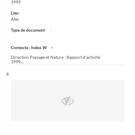
1999
Lieu
Alès
Type de document
-
Contexte : Index W
Direction Paysage et Nature : Rapport d'activité
1999,...
Résultat n°
8