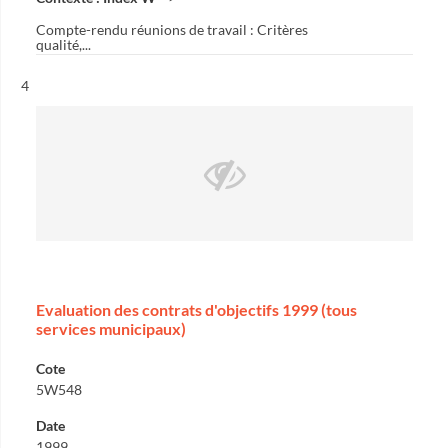
Compte-rendu réunions de travail : Critères
qualité,...
Résultat n°
4
Evaluation des contrats d'objectifs 1999 (tous
services municipaux)
Cote
5W548
Date
1999