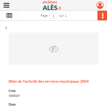
Ouvrir le menu déroulant
Archives municipales d'Alès
Page
sur 1
Résultat n°
1
Bilan de l'activité des services municipaux 2004
Cote
5W869
Date