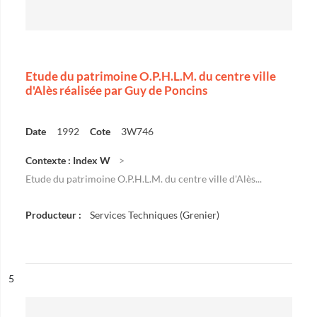
Etude du patrimoine O.P.H.L.M. du centre ville
d'Alès réalisée par Guy de Poncins
Date
1992
Cote
3W746
Contexte : Index W
Etude du patrimoine O.P.H.L.M. du centre ville d'Alès...
Producteur :
Services Techniques (Grenier)
ésultat n°
5