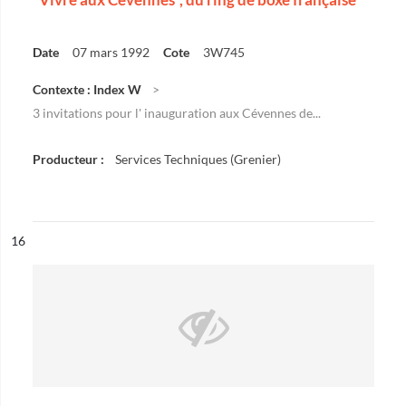
Date
07 mars 1992
Cote
3W745
Contexte : Index W
3 invitations pour l' inauguration aux Cévennes de...
Producteur :
Services Techniques (Grenier)
ésultat n°
16