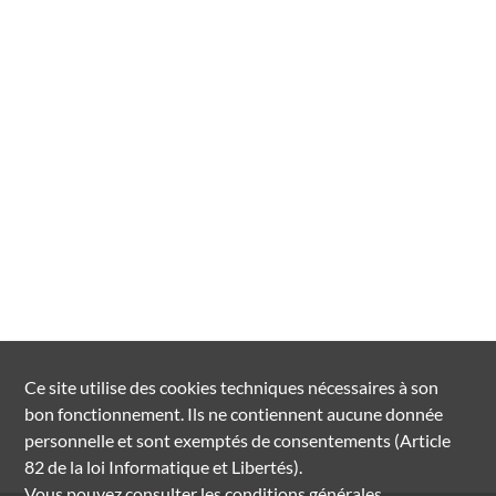
Ce site utilise des
cookies
techniques nécessaires à son
bon fonctionnement. Ils ne contiennent aucune donnée
personnelle et sont exemptés de consentements (Article
82 de la loi Informatique et Libertés).
Vous pouvez consulter les conditions générales