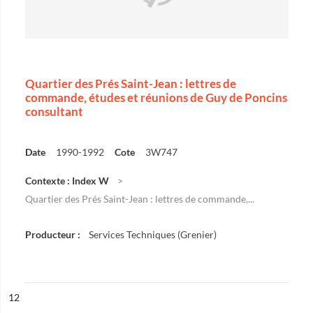
Quartier des Prés Saint-Jean : lettres de
commande, études et réunions de Guy de Poncins
consultant
Date
1990-1992
Cote
3W747
Contexte : Index W
Quartier des Prés Saint-Jean : lettres de commande,...
Producteur :
Services Techniques (Grenier)
ésultat n°
12