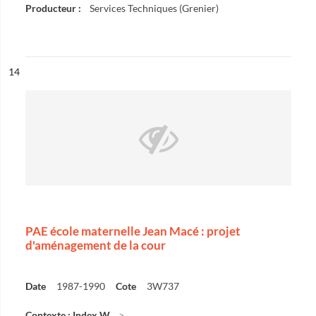
Producteur :
Services Techniques (Grenier)
ésultat n°
14
PAE école maternelle Jean Macé : projet
d'aménagement de la cour
Date
1987-1990
Cote
3W737
Contexte : Index W