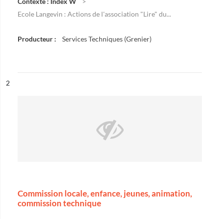
Contexte : Index W
Ecole Langevin : Actions de l'association "Lire" du...
Producteur :
Services Techniques (Grenier)
ésultat n°
2
Commission locale, enfance, jeunes, animation,
commission technique