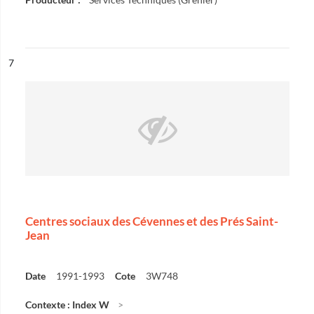
ésultat n°
7
Centres sociaux des Cévennes et des Prés Saint-
Jean
Date
1991-1993
Cote
3W748
Contexte : Index W