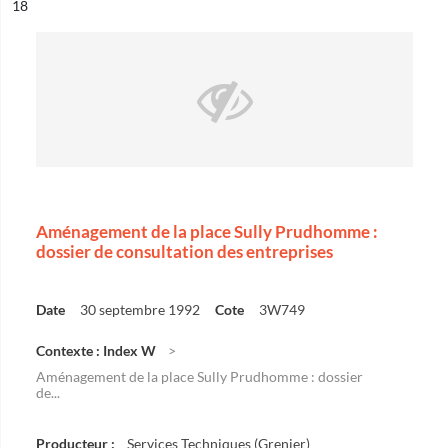
ésultat n°
18
Aménagement de la place Sully Prudhomme :
dossier de consultation des entreprises
Date
30 septembre 1992
Cote
3W749
Contexte : Index W
Aménagement de la place Sully Prudhomme : dossier
de...
Producteur :
Services Techniques (Grenier)