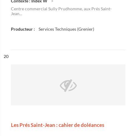
Contexte : Index W
Centre commercial Sully Prudhomme, aux Prés Saint-
Jean...
Producteur :
Services Techniques (Grenier)
ésultat n°
20
Les Prés Saint-Jean : cahier de doléances