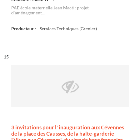
PAE école maternelle Jean Macé : projet
d'aménagement...
Producteur :
Services Techniques (Grenier)
ésultat n°
15
3 invitations pour l' inauguration aux Cévennes
de la place des Causses, de la halte-garderie
"Vivre aux Cévennes", du ring de boxe française