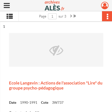
Ouvrir le menu déroulant
Archives municipales d'Alès
Page suivante : 1/3
Dernière page
Page
sur 3
ésultat n°
1
Ecole Langevin : Actions de l'association "Lire" du
groupe psycho-pédagogique
Date
1990-1991
Cote
3W737