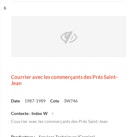
ésultat n°
6
Courrier avec les commerçants des Prés Saint-
Jean
Date
1987-1989
Cote
3W746
Contexte : Index W
Courrier avec les commerçants des Prés Saint-Jean
Producteur :
Services Techniques (Grenier)