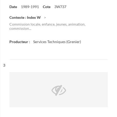
Date
1989-1991
Cote
3W737
Contexte : Index W
Commission locale, enfance, jeunes, animation,
commission...
Producteur :
Services Techniques (Grenier)
ésultat n°
3