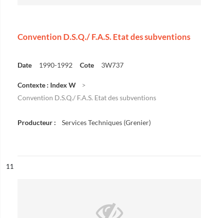
Convention D.S.Q./ F.A.S. Etat des subventions
Date
1990-1992
Cote
3W737
Contexte : Index W
Convention D.S.Q./ F.A.S. Etat des subventions
Producteur :
Services Techniques (Grenier)
ésultat n°
11