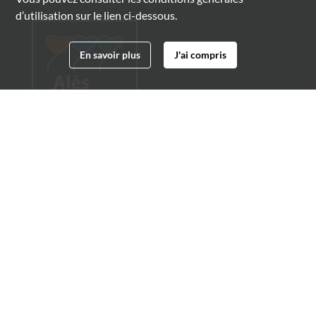
d’utilisation sur le lien ci-dessous.
En savoir plus
J'ai compris
Archives municipales d'Alès
4 boulevard Gambetta
30100 Alès
04 66 54 32 20
archives@ville-ales.fr
Suivez-nous sur :
Facebook
Twitter