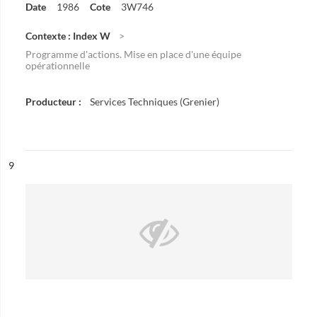
Date
1986
Cote
3W746
Contexte : Index W
Programme d'actions. Mise en place d'une équipe
opérationnelle
Producteur :
Services Techniques (Grenier)
ésultat n°
9