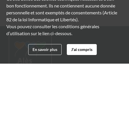
bon fonctionnement. Ils ne contiennent aucune donnée
personnelle et sont exemptés de consentements (Article
82 de la loi Informatique et Libertés).
Vous pouvez consulter les conditions générales
d’utilisation sur le lien ci-dessous.
En savoir plus
J'ai compris
Archives municipales d'Alès
4 boulevard Gambetta
30100 Alès
04 66 54 32 20
archives@ville-ales.fr