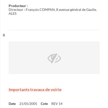
Producteur :
Directeur : François COMPAN, 8 avenue général de Gaulle,
ALES
ésultat n°
8
Importants travaux de voirie
Date
21/05/2005
Cote
REV 14