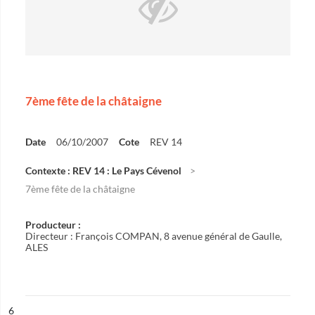
7ème fête de la châtaigne
Date
06/10/2007
Cote
REV 14
Contexte : REV 14 : Le Pays Cévenol
7ème fête de la châtaigne
Producteur :
Directeur : François COMPAN, 8 avenue général de Gaulle,
ALES
ésultat n°
6