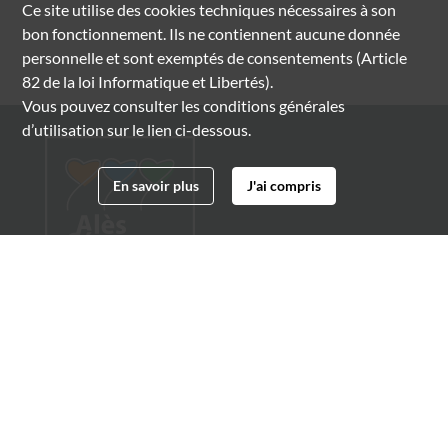
Ce site utilise des
cookies
techniques nécessaires à son
bon fonctionnement. Ils ne contiennent aucune donnée
personnelle et sont exemptés de consentements (Article
82 de la loi Informatique et Libertés).
Vous pouvez consulter les conditions générales
d’utilisation sur le lien ci-dessous.
En savoir plus
J'ai compris
Archives municipales d'Alès
4 boulevard Gambetta
30100 Alès
04 66 54 32 20
archives@ville-ales.fr