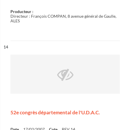
Producteur :
Directeur : François COMPAN, 8 avenue général de Gaulle,
ALES
ésultat n°
14
52e congrès départemental de l'U.D.A.C.
Date
17/02/2007
Cote
REV 14