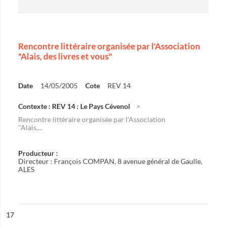
Rencontre littéraire organisée par l'Association
"Alais, des livres et vous"
Date
14/05/2005
Cote
REV 14
Contexte : REV 14 : Le Pays Cévenol
Rencontre littéraire organisée par l'Association
"Alais,...
Producteur :
Directeur : François COMPAN, 8 avenue général de Gaulle,
ALES
ésultat n°
17