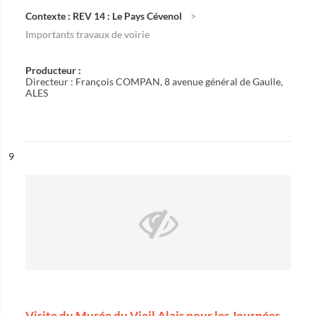
Contexte : REV 14 : Le Pays Cévenol
Importants travaux de voirie
Producteur :
Directeur : François COMPAN, 8 avenue général de Gaulle,
ALES
ésultat n°
9
Visite du Musée du Vieil Alais pour les Journées