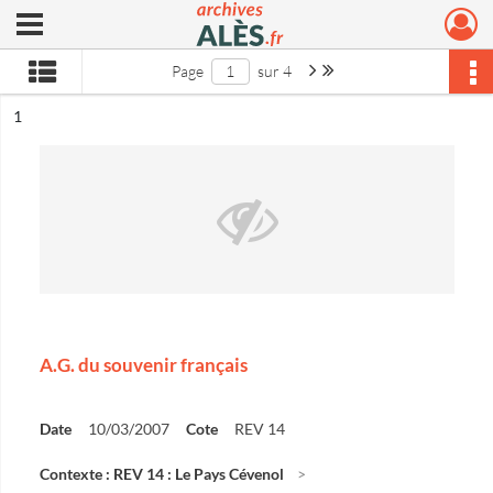
Ouvrir le menu déroulant
Archives municipales d'Alès
Page suivante : 1/4
Dernière page
Page
sur 4
ésultat n°
1
A.G. du souvenir français
Date
10/03/2007
Cote
REV 14
Contexte : REV 14 : Le Pays Cévenol