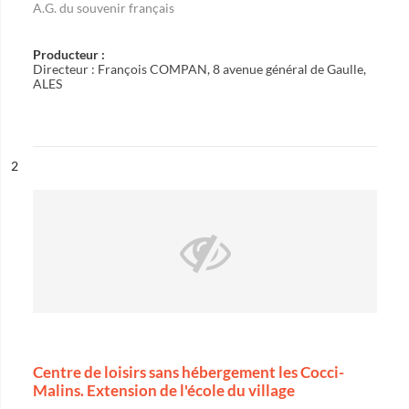
A.G. du souvenir français
Producteur :
Directeur : François COMPAN, 8 avenue général de Gaulle,
ALES
ésultat n°
2
Centre de loisirs sans hébergement les Cocci-
Malins. Extension de l'école du village