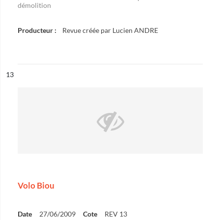
démolition
Producteur :
Revue créée par Lucien ANDRE
ésultat n°
13
Volo Biou
Date
27/06/2009
Cote
REV 13