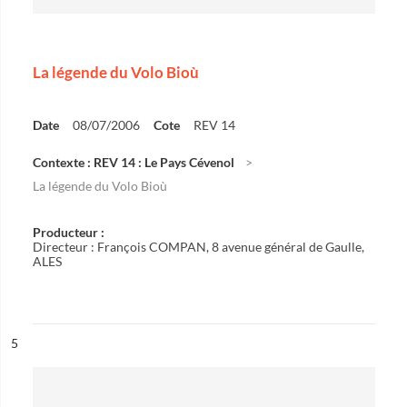
La légende du Volo Bioù
Date
08/07/2006
Cote
REV 14
Contexte : REV 14 : Le Pays Cévenol
La légende du Volo Bioù
Producteur :
Directeur : François COMPAN, 8 avenue général de Gaulle,
ALES
ésultat n°
5