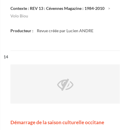
Contexte : REV 13 : Cévennes Magazine : 1984-2010
Volo Biou
Producteur :
Revue créée par Lucien ANDRE
ésultat n°
14
Démarrage de la saison culturelle occitane