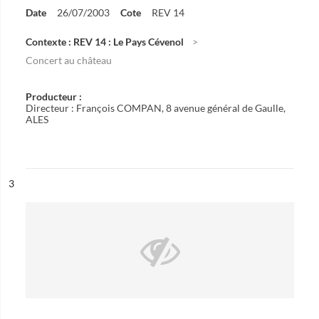
Date
26/07/2003
Cote
REV 14
Contexte : REV 14 : Le Pays Cévenol
Concert au château
Producteur :
Directeur : François COMPAN, 8 avenue général de Gaulle,
ALES
ésultat n°
3