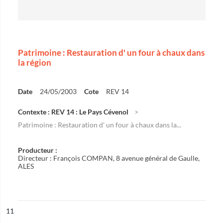
Patrimoine : Restauration d' un four à chaux dans
la région
Date
24/05/2003
Cote
REV 14
Contexte : REV 14 : Le Pays Cévenol
Patrimoine : Restauration d' un four à chaux dans la...
Producteur :
Directeur : François COMPAN, 8 avenue général de Gaulle,
ALES
ésultat n°
11