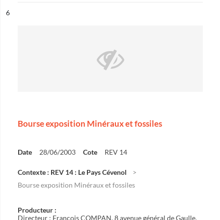
ésultat n°
6
Bourse exposition Minéraux et fossiles
Date
28/06/2003
Cote
REV 14
Contexte : REV 14 : Le Pays Cévenol
Bourse exposition Minéraux et fossiles
Producteur :
Directeur : François COMPAN, 8 avenue général de Gaulle,