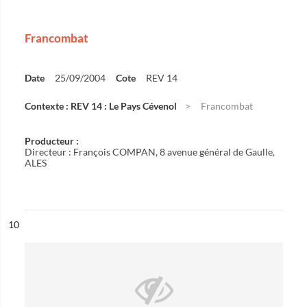
Francombat
Date
25/09/2004
Cote
REV 14
Contexte : REV 14 : Le Pays Cévenol
Francombat
Producteur :
Directeur : François COMPAN, 8 avenue général de Gaulle,
ALES
ésultat n°
10