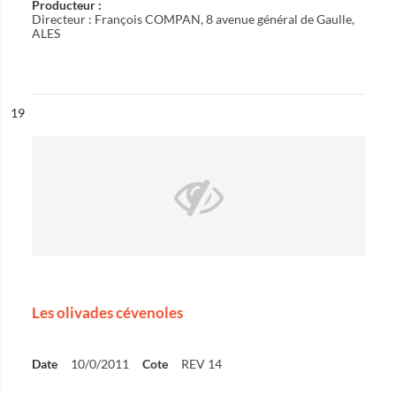
Producteur :
Directeur : François COMPAN, 8 avenue général de Gaulle,
ALES
ésultat n°
19
Les olivades cévenoles
Date
10/0/2011
Cote
REV 14