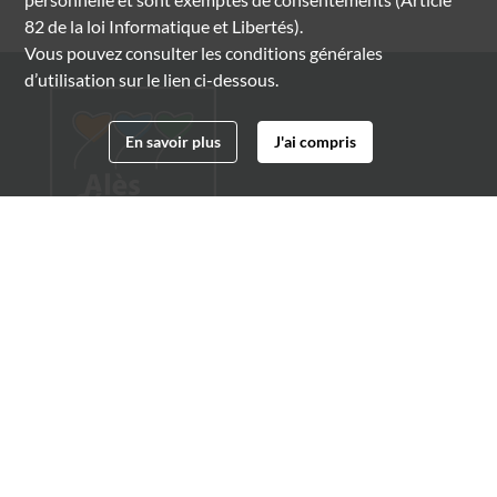
82 de la loi Informatique et Libertés).
Vous pouvez consulter les conditions générales
d’utilisation sur le lien ci-dessous.
En savoir plus
J'ai compris
Archives municipales d'Alès
4 boulevard Gambetta
30100 Alès
04 66 54 32 20
archives@ville-ales.fr
Suivez-nous sur :