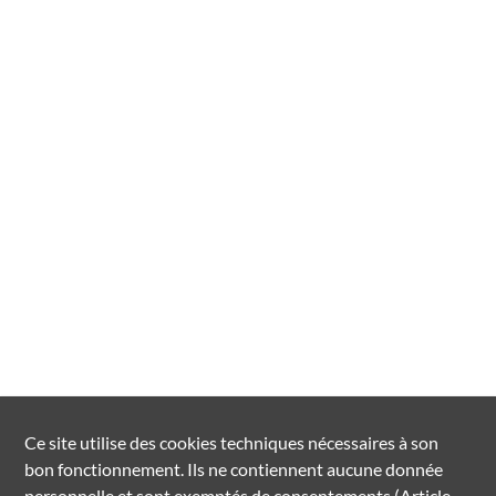
Ce site utilise des
cookies
techniques nécessaires à son
bon fonctionnement. Ils ne contiennent aucune donnée
personnelle et sont exemptés de consentements (Article