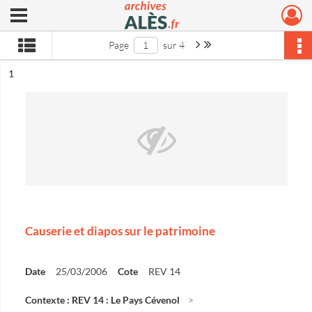
Ouvrir le menu déroulant
Archives municipales d'Alès
Page suivante : 1/4
Dernière page
Page
sur 4
ésultat n°
1
Causerie et diapos sur le patrimoine
Date
25/03/2006
Cote
REV 14
Contexte : REV 14 : Le Pays Cévenol