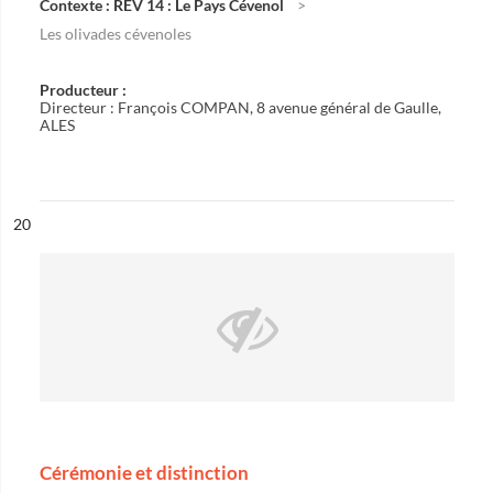
Contexte : REV 14 : Le Pays Cévenol
Les olivades cévenoles
Producteur :
Directeur : François COMPAN, 8 avenue général de Gaulle,
ALES
ésultat n°
20
Cérémonie et distinction