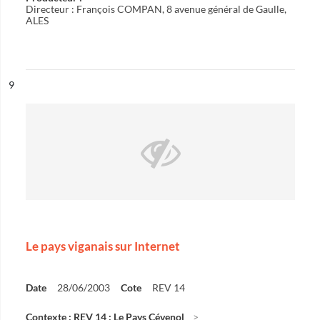
Directeur : François COMPAN, 8 avenue général de Gaulle,
ALES
ésultat n°
9
Le pays viganais sur Internet
Date
28/06/2003
Cote
REV 14
Contexte : REV 14 : Le Pays Cévenol