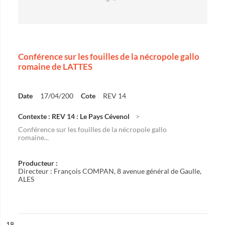
Conférence sur les fouilles de la nécropole gallo
romaine de LATTES
Date
17/04/200
Cote
REV 14
Contexte : REV 14 : Le Pays Cévenol
Conférence sur les fouilles de la nécropole gallo
romaine...
Producteur :
Directeur : François COMPAN, 8 avenue général de Gaulle,
ALES
ésultat n°
18