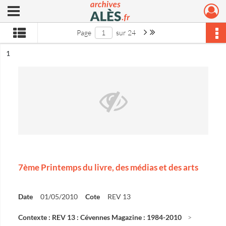
Ouvrir le menu déroulant
Archives municipales d'Alès
Page suivante : 1/24
Dernière page
Page
sur 24
ésultat n°
1
7ème Printemps du livre, des médias et des arts
Date
01/05/2010
Cote
REV 13
Contexte : REV 13 : Cévennes Magazine : 1984-2010