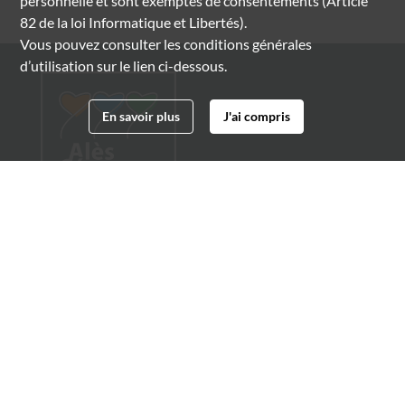
personnelle et sont exemptés de consentements (Article
82 de la loi Informatique et Libertés).
Vous pouvez consulter les conditions générales
d’utilisation sur le lien ci-dessous.
En savoir plus
J'ai compris
Archives municipales d'Alès
4 boulevard Gambetta
30100 Alès
04 66 54 32 20
archives@ville-ales.fr
Suivez-nous sur :