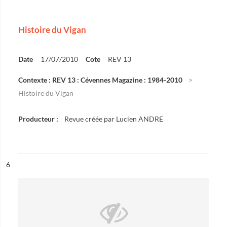
Histoire du Vigan
Date
17/07/2010
Cote
REV 13
Contexte : REV 13 : Cévennes Magazine : 1984-2010
Histoire du Vigan
Producteur :
Revue créée par Lucien ANDRE
ésultat n°
6