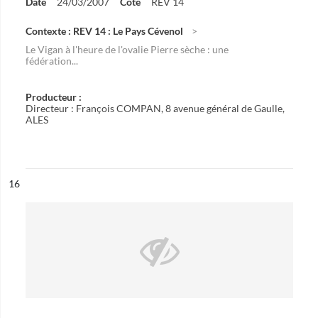
Date
24/03/2007
Cote
REV 14
Contexte : REV 14 : Le Pays Cévenol
Le Vigan à l'heure de l'ovalie Pierre sèche : une
fédération...
Producteur :
Directeur : François COMPAN, 8 avenue général de Gaulle,
ALES
ésultat n°
16