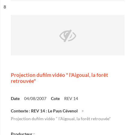
ésultat n°
8
Projection dufilm vidéo " l'Aigoual, la forêt
retrouvée"
Date
04/08/2007
Cote
REV 14
Contexte : REV 14 : Le Pays Cévenol
Projection dufilm vidéo " l'Aigoual, la forêt retrouvée"
Producteur :