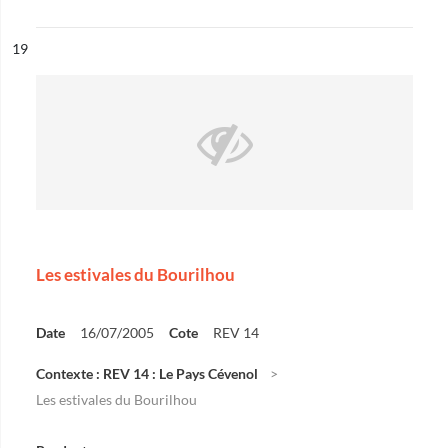
ésultat n°
19
Les estivales du Bourilhou
Date
16/07/2005
Cote
REV 14
Contexte : REV 14 : Le Pays Cévenol
Les estivales du Bourilhou