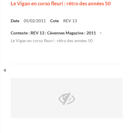
Le Vigan en corso fleuri : rétro des années 50
Date
05/02/2011
Cote
REV 13
Contexte : REV 13 : Cévennes Magazine : 2011
Le Vigan en corso fleuri : rétro des années 50
ésultat n°
4