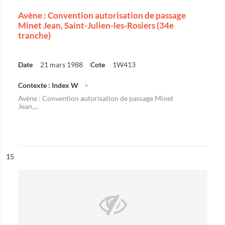
Avène : Convention autorisation de passage
Minet Jean, Saint-Julien-les-Rosiers (34e
tranche)
Date
21 mars 1988
Cote
1W413
Contexte : Index W
Avène : Convention autorisation de passage Minet
Jean,...
ésultat n°
15