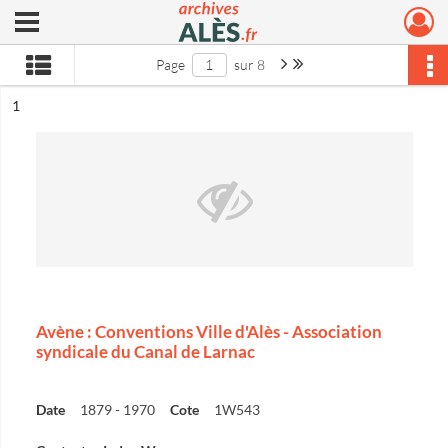
Ouvrir le menu déroulant
Archives municipales d'Alès
Page suivante : 1/8
Dernière page
Page
sur 8
ésultat n°
1
Avène : Conventions Ville d'Alès - Association
syndicale du Canal de Larnac
Date
1879 - 1970
Cote
1W543