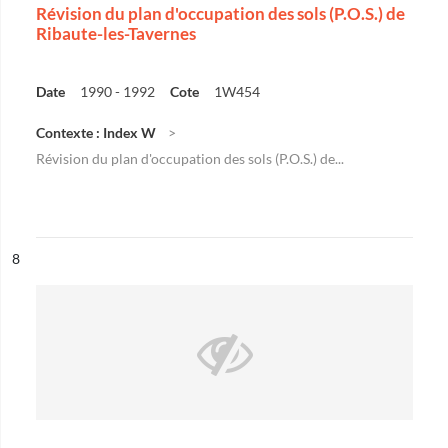
Révision du plan d'occupation des sols (P.O.S.) de
Ribaute-les-Tavernes
Date
1990 - 1992
Cote
1W454
Contexte : Index W
Révision du plan d'occupation des sols (P.O.S.) de...
ésultat n°
8