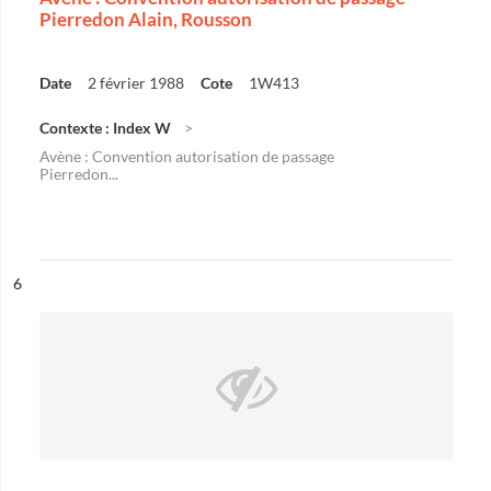
Pierredon Alain, Rousson
Date
2 février 1988
Cote
1W413
Contexte : Index W
Avène : Convention autorisation de passage
Pierredon...
ésultat n°
6