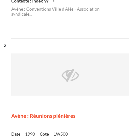
Contexte : Index W
Avène : Conventions Ville d'Alès - Association
syndicale...
ésultat n°
2
Avène : Réunions plénières
Date
1990
Cote
1W500