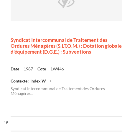
Syndicat Intercommunal de Traitement des
Ordures Ménagères (S.I.T.O.M.) : Dotation globale
d'équipement (D.G.E.) : Subventions
Date
1987
Cote
1W446
Contexte : Index W
Syndicat Intercommunal de Traitement des Ordures
Ménagères...
ésultat n°
18