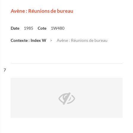
Avène : Réunions de bureau
Date
1985
Cote
1W480
Contexte : Index W
Avène : Réunions de bureau
ésultat n°
7