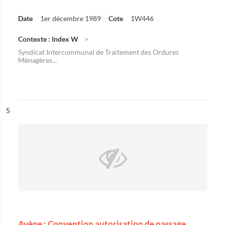
Date
1er décembre 1989
Cote
1W446
Contexte : Index W
Syndicat Intercommunal de Traitement des Ordures
Ménagères...
ésultat n°
5
Avène : Convention autorisation de passage