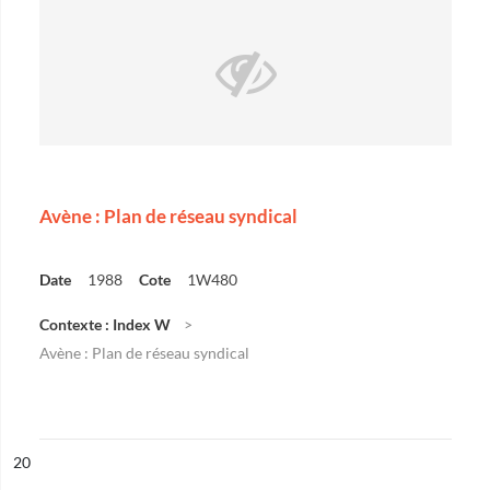
Avène : Plan de réseau syndical
Date
1988
Cote
1W480
Contexte : Index W
Avène : Plan de réseau syndical
ésultat n°
20