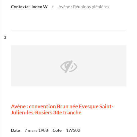
Contexte : Index W
Avène : Réunions plénières
ésultat n°
3
Avène : convention Brun née Evesque Saint-
Julien-les-Rosiers 34e tranche
Date
7 mars 1988
Cote
1W502