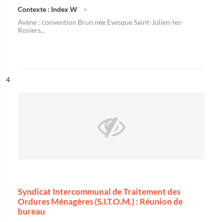
Contexte : Index W
Avène : convention Brun née Evesque Saint-Julien-les-
Rosiers...
ésultat n°
4
Syndicat Intercommunal de Traitement des
Ordures Ménagères (S.I.T.O.M.) : Réunion de
bureau