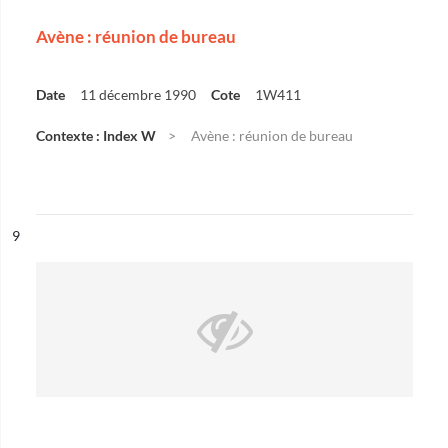
Avène : réunion de bureau
Date
11 décembre 1990
Cote
1W411
Contexte : Index W
Avène : réunion de bureau
ésultat n°
9