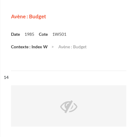
Avène : Budget
Date
1985
Cote
1W501
Contexte : Index W
Avène : Budget
ésultat n°
14