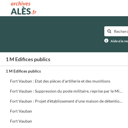
Archives municipales d'Alès
Aide à la r
1 M Edifices publics
1 M Edifices publics
Fort Vauban : Etat des pièces d'artillerie et des munitions
Fort Vauban : Suppression du poste militaire, reprise par le Ministre de la guerre, des casernes
Fort Vauban : Projet d'établissement d'une maison de détention, abandon en faveur du département de la guerre de la portion du Fort appartenant à la ville ; Constructions diverses
Fort Vauban
Fort Vauban