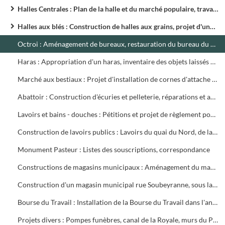
Halles Centrales : Plan de la halle et du marché populaire, travaux urgents ; Construction d'un marché couvert, demande d'installation d'un kiosque à poissons ; Projet de marché couvert au hameau de Tamaris
Halles aux blés : Construction de halles aux grains, projet d'une marquise - abri, réfection d'un caniveau égout
Octroi : Aménagement de bureaux, restauration du bureau du Faubourg d'Auvergne ; Location de terrain par la Compagnie P.L.M. ; Suppression du service d'Octroi ; Documents divers
Haras : Appropriation d'un haras, inventaire des objets laissés au palefrenier - chef, station d'étalons
Marché aux bestiaux : Projet d'installation de cornes d'attache et d'abreuvoir, appropriation d'un logement pour le concierge au foirail, aménagement d'un parc à bestiaux
Abattoir : Construction d'écuries et pelleterie, réparations et agrandissement de la chambre frigorifique, portail roulant, transformation de la salle d'abattage des porcs ; Adduction d'eau indépendante des eaux de La Tour ; Schéma du groupe motopompe centrifuge, accident Laurent
Lavoirs et bains - douches : Pétitions et projet de règlement pour l'entretien et l'exploitation ; Projet d'un bassin de natation aux Près - Rasclaux, plan général
Construction de lavoirs publics : Lavoirs du quai du Nord, de la Chaussée, du Panséra, de Rochebelle, de Tamaris et de Clavières. Acquisitions de terrain, installation de canalisation en terre cuite. Agrandissement, amélioration, plans
Monument Pasteur : Listes des souscriptions, correspondance
Constructions de magasins municipaux : Aménagement du magasin de la Ville, dans le vacant du Couvent de la Présentation, 1899 ; Projet de magasin de la Ville dans le jardin de la Mairie affecté au bâtiment des cours de musique et de dessin, avec entrée rue Pasteur, 1901
Construction d'un magasin municipal rue Soubeyranne, sous la cour de l'école du Bosquet, plans, devis, cahier des charges, etc...
Bourse du Travail : Installation de la Bourse du Travail dans l'ancienne Maison Rouzier, 1871 ; Transformation et restauration de l'ancien presbytère pour y établir la Bourse du Travail ; Acquisition du terrain Judeaux Meynier pour construire la salle J. Jaurès ; Achat du terrain Bastide près du Skatin, 1902 - 1921
Projets divers : Pompes funèbres, canal de la Royale, murs du Panséra, laïcisation du cimetière, collège de jeunes filles, école du Palais, école du Bosquet, 1908