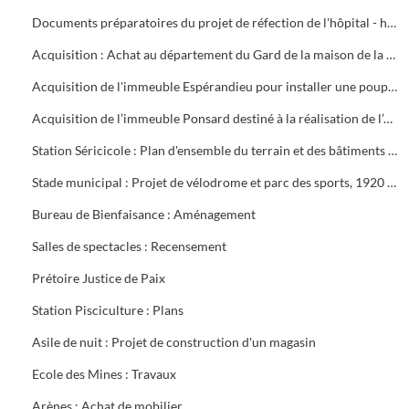
Documents préparatoires du projet de réfection de l'hôpital - hospice Saint-Louis, 1930 - 1944 ; Travaux effectués au bureau de la M.O.N.A. et aménagement d'un abri à Office départemental de placement, 1935 - 1942
Acquisition : Achat au département du Gard de la maison de la Providence utilisée comme Palais de justice, 1870 ; Acquisition de l'immeuble Pin côté rue Beauteville
Acquisition de l'immeuble Espérandieu pour installer une pouponnière et des bains - douches, 1926 - 1928 ; Acquisition de terrain pour installer le dépôt des gadoues
Acquisition de l’immeuble Ponsard destiné à la réalisation de l’orphelinat municipal
Station Séricicole : Plan d'ensemble du terrain et des bâtiments appartenant à M. Reydon ; Acquisition de terrain dans le lotissement de l'Abbé Caro, construction
Stade municipal : Projet de vélodrome et parc des sports, 1920 - 1921. Contrat de rachat du terrain à l'Olympique Alésien ; Subvention pour l'aménagement des pistes ; Statuts et règlement pour l'utilisation du stade, affaire Genouillac (accident), 1924 - 1942
Bureau de Bienfaisance : Aménagement
Salles de spectacles : Recensement
Prétoire Justice de Paix
Station Pisciculture : Plans
Asile de nuit : Projet de construction d'un magasin
Ecole des Mines : Travaux
Arènes : Achat de mobilier