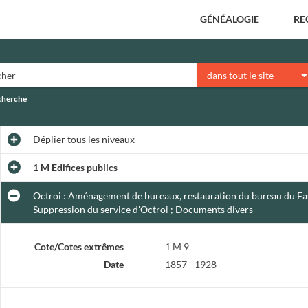
GÉNÉALOGIE
RE
dans tout le site
echerche
Déplier
tous les niveaux
1 M Edifices publics
Octroi : Aménagement de bureaux, restauration du bureau du Fau
Suppression du service d'Octroi ; Documents divers
Cote/Cotes extrêmes
1 M 9
Date
1857 - 1928