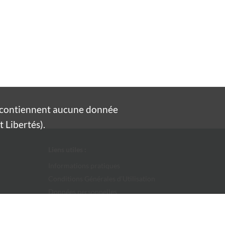
e contiennent aucune donnée
 Libertés).
Liens utiles :
Informations pratiques
Conditions Générales d'Utilisation
Données personnelles
Ville d'Alès