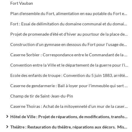
Fort Vauban
Plan d'ensemble du Fort, alimentation en eau potable du Fort et de la prison; Echange entre la Ville et le département de locaux dépendant de la Maison d'arrêt du Fort. Travaux d'aménagement et d'assainissement en vue du transfert d'une compagnie casernée à Sorbier
Fort : Essai de délimitation du domaine communal et du domaine départemental
Projet de promenade d'été et d'hiver au pourtour de la place de la Maréchale
Construction d'un gymnase en dessous du Fort pour l'usage des écoles de la garnison (1879 - 1885) ; Cession gratuite par la Ville à l'Etat de la propriété du Fort Vauban : plan annexé, cession gratuite à l'Etat de l'usufruit de l'ancien collège de la rue Pasteur, actuellement caserne Thoiras (1899)
Caserne Sorbier : Correspondance entre le Commandant de la place et le Maire concernant l'hygiène, affaire Chabert (1866 - 1872); Demande d'extension du casernement ; Rétrocession à la Ville de la caserne Sorbier
Convention entre la Ville et le département de la guerre pour l'installation d’un détachement d'infanterie à la rue Pasteur et à la caserne du Panséra ; Aménagement de la caserne Sorbier en collège de filles
Ecole des enfants de troupe : Convention du 5 juin 1883, arrêtée entre le département de la guerre et la Ville pour l'installation d'une école d'enfants de troupe ; Plan parcellaire du terrain appartenant à la Compagnie P.L.M. ; Plan du terrain de manœuvres
Caserne de gendarmerie : Bail à loyer pour l'immeuble qui sert de casernement à la brigade, aux travaux de réparations urgentes
Champ de tir de Saint-Jean-du-Pin
Caserne Thoiras : Achat de la mitoyenneté d'un mur de la caserne par M. Trélis ; Plan des lieux, aménagement complémentaire et assainissement du Panséra ; Projet de désaffectation du bâtiment A pour l'aménagement d'une école
Hôtel de Ville : Projet de réparations, de modifications, transformation des bureaux, construction d'un bâtiment pour les services techniques, installation de la bibliothèque, de la voirie
Théâtre : Restauration du théâtre, réparations aux décors. Mise en alignement et restauration de la façade, agrandissement du parterre, acquisition de l'immeuble Mitre . Cinéma Capitole