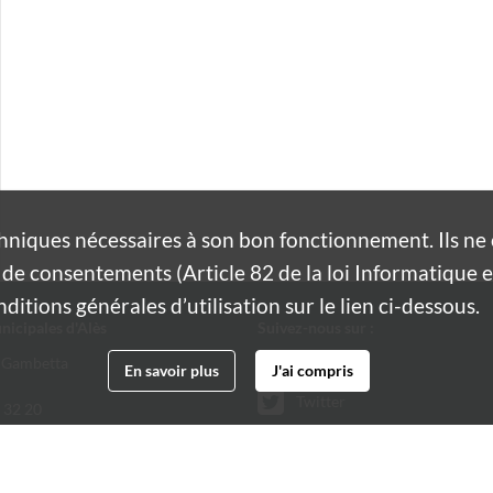
hniques nécessaires à son bon fonctionnement. Ils n
de consentements (Article 82 de la loi Informatique et
itions générales d’utilisation sur le lien ci-dessous.
nicipales d'Alès
Suivez-nous sur :
 Gambetta
Facebook
En savoir plus
J'ai compris
Twitter
 32 20
@ville-ales.fr
Youtube
Instagram