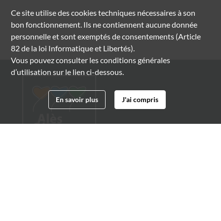
Ce site utilise des
cookies
techniques nécessaires à son
bon fonctionnement. Ils ne contiennent aucune donnée
personnelle et sont exemptés de consentements (Article
82 de la loi Informatique et Libertés).
Vous pouvez consulter les conditions générales
d’utilisation sur le lien ci-dessous.
En savoir plus
J'ai compris
Archives municipales d'Alès
4 boulevard Gambetta
30100 Alès
04 66 54 32 20
archives@ville-ales.fr