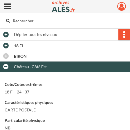
Ouvrir le menu déroulant
Archives municipales d'Alès
Déplier
tous les niveaux
18 Fi
BIRON
Château . Côté Est
Cote/Cotes extrêmes
18 Fi - 24 - 37
Caractéristiques physiques
CARTE POSTALE
Particularité physique
NB