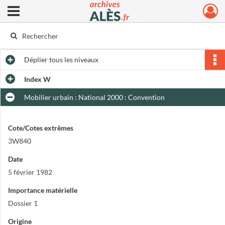
Ouvrir le menu déroulant
Archives municipales d'Alès
Déplier
tous les niveaux
Index W
Mobilier urbain : National 2000 : Convention
Cote/Cotes extrêmes
3W840
Date
5 février 1982
Importance matérielle
Dossier 1
Origine