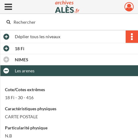
Ouvrir le menu déroulant
Archives municipales d'Alès
Déplier
tous les niveaux
18 Fi
NIMES
Les arenes
Cote/Cotes extrêmes
18 Fi - 30 - 416
Caractéristiques physiques
CARTE POSTALE
Particularité physique
N.B