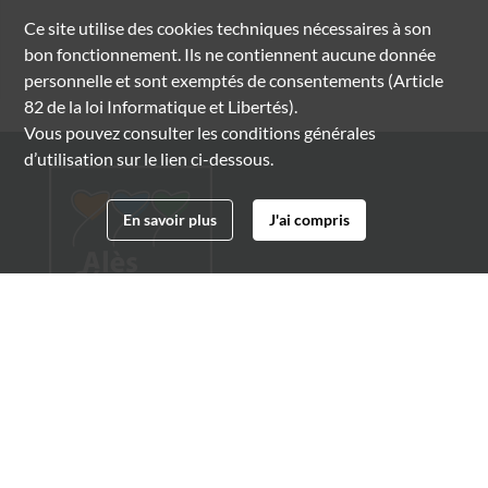
Ce site utilise des
cookies
techniques nécessaires à son
bon fonctionnement. Ils ne contiennent aucune donnée
personnelle et sont exemptés de consentements (Article
82 de la loi Informatique et Libertés).
Vous pouvez consulter les conditions générales
d’utilisation sur le lien ci-dessous.
En savoir plus
J'ai compris
Archives municipales d'Alès
4 boulevard Gambetta
30100 Alès
04 66 54 32 20
archives@ville-ales.fr