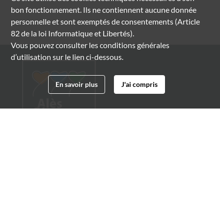
bon fonctionnement. Ils ne contiennent aucune donnée
personnelle et sont exemptés de consentements (Article
82 de la loi Informatique et Libertés).
Vous pouvez consulter les conditions générales
d’utilisation sur le lien ci-dessous.
En savoir plus
J'ai compris
Archives municipales d'Alès
4 boulevard Gambetta
30100 Alès
04 66 54 32 20
archives@ville-ales.fr