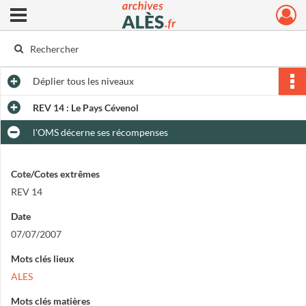
Ouvrir le menu déroulant
Archives municipales d'Alès
Déplier
tous les niveaux
REV 14 : Le Pays Cévenol
l'OMS décerne ses récompenses
Cote/Cotes extrêmes
REV 14
Date
07/07/2007
Mots clés lieux
ALES
Mots clés matières