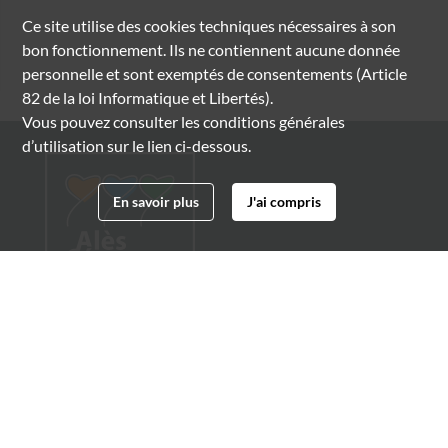
Ce site utilise des
cookies
techniques nécessaires à son
bon fonctionnement. Ils ne contiennent aucune donnée
personnelle et sont exemptés de consentements (Article
82 de la loi Informatique et Libertés).
Vous pouvez consulter les conditions générales
d’utilisation sur le lien ci-dessous.
En savoir plus
J'ai compris
Archives municipales d'Alès
4 boulevard Gambetta
30100 Alès
04 66 54 32 20
archives@ville-ales.fr