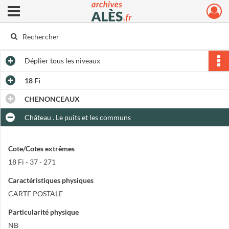
Ouvrir le menu déroulant
Archives municipales d'Alès
Déplier
tous les niveaux
18 Fi
CHENONCEAUX
Château . Le puits et les communs
Cote/Cotes extrêmes
18 Fi - 37 - 271
Caractéristiques physiques
CARTE POSTALE
Particularité physique
NB