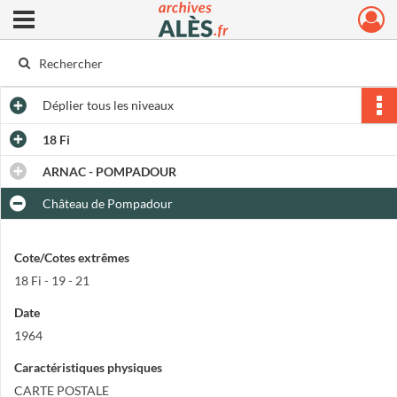
Ouvrir le menu déroulant
Archives municipales d'Alès
Déplier
tous les niveaux
18 Fi
ARNAC - POMPADOUR
Château de Pompadour
Cote/Cotes extrêmes
18 Fi - 19 - 21
Date
1964
Caractéristiques physiques
CARTE POSTALE