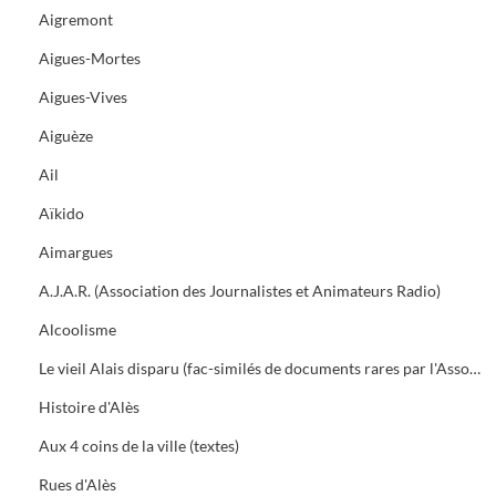
Aigremont
Aigues-Mortes
Aigues-Vives
Aiguèze
Ail
Aïkido
Aimargues
A.J.A.R. (Association des Journalistes et Animateurs Radio)
Alcoolisme
Le vieil Alais disparu (fac-similés de documents rares par l'Association des Amis du vieil Alais)
Histoire d'Alès
Aux 4 coins de la ville (textes)
Rues d'Alès