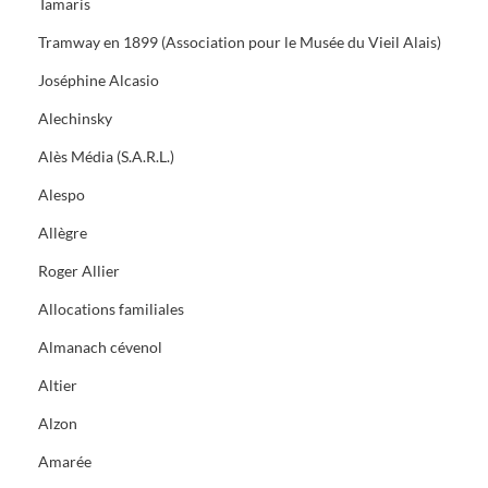
Tamaris
Tramway en 1899 (Association pour le Musée du Vieil Alais)
Joséphine Alcasio
Alechinsky
Alès Média (S.A.R.L.)
Alespo
Allègre
Roger Allier
Allocations familiales
Almanach cévenol
Altier
Alzon
Amarée