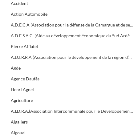
Accident
Action Automobile
A.D.E.C.A (Association pour la défense de la Camargue et de ses traditions)
A.D.E.S.A.C. (Aide au développement économique du Sud Ardèche et des Cévennes)
Pierre Afflatet
A.D.I.R.R.A (Association pour le développement de la région d’Alès)
Agde
Agence Daufès
Henri Agnel
Agriculture
A.I.D.R.A.(Association Intercommunale pour le Développement de la Région d'Alès)
Aigaliers
Aigoual