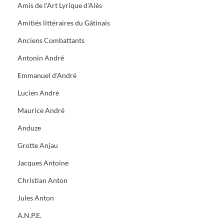
Amis de l'Art Lyrique d'Alès
Amitiés littéraires du Gâtinais
Anciens Combattants
Antonin André
Emmanuel d'André
Lucien André
Maurice André
Anduze
Grotte Anjau
Jacques Antoine
Christian Anton
Jules Anton
A.N.P.E.