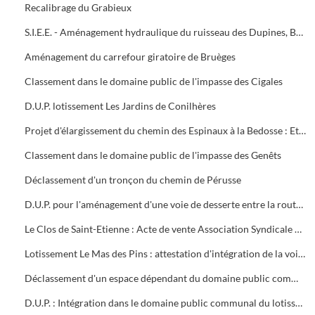
Recalibrage du Grabieux
S.I.E.E. - Aménagement hydraulique du ruisseau des Dupines, Basse-Prairie Nord et Sud, communes d'Alès et Saint-Christol-les-Alès
Aménagement du carrefour giratoire de Bruèges
Classement dans le domaine public de l'impasse des Cigales
D.U.P. lotissement Les Jardins de Conilhères
Projet d'élargissement du chemin des Espinaux à la Bedosse : Etat parcellaire après cession à la ville 1996/1997
Classement dans le domaine public de l'impasse des Genêts
Déclassement d'un tronçon du chemin de Pérusse
D.U.P. pour l'aménagement d'une voie de desserte entre la route de Bagnols et l'avenue de Croupillac : Rapport du commissaire enquêteur le 31/10/1997
Le Clos de Saint-Etienne : Acte de vente Association Syndicale Libre Le Clos de Saint-Etienne et la ville d'Alès
Lotissement Le Mas des Pins : attestation d'intégration de la voirie dans le domaine communal de l'impasse Jean-Baptiste Lulli
Déclassement d'un espace dépendant du domaine public communal quartier de Brouzen
D.U.P. : Intégration dans le domaine public communal du lotissement Les Hauts des Prés-Rasclaux