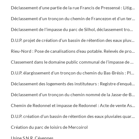
Déclassement d'une partie de la rue Francis de Pressensé : Litige entre la S.C.I. STEBRU et la ville d'Alès
Déclassement d'un tronçon du chemin de Francezon et d'un terrain avenue Olivier de Serres
Déclassement de l'impasse du parc de Silhol, déclassement tronçon avenues Vincent d'Indy et Paul Langevin
D.U.P. projet de création d'un bassin de rétention des eaux pluviales quartier de Bruèges. Tribunal de Grande Instance de Nîmes : Expropriation ville d'Alès et consorts Vally
Rieu-Nord : Pose de canalisations d'eau potable. Relevés de propriétés, numéros des parcelles, noms des propriétaires
Classement dans le domaine public communal de l'impasse de Saint-Etienne à Larnac : Acte de vente les colotis du lotissement Niel-Evesque
D.U.P. élargissement d'un tronçon du chemin du Bas-Brésis : Plans et estimation des dépenses
Déclassement des logements des instituteurs : Registre d'enquête publique, factures, annonces dans la presse
Déclassement d'un tronçon du chemin nommé de la Jasse-de-Bernard à la Bedosse : Factures, presse
Chemin de Redonnel et impasse de Redonnel : Acte de vente Association Syndicale Libre du lotissement la Colline de Redonnel et ville d'Alès
D.U.P. création d'un bassin de rétention des eaux pluviales quartier Saint- Etienne Est
Création du parc de loisirs de Mercoirol
Usine S.N.R. Cévennes