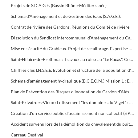
Projets de S.D.A.G.E. (Bassin Rhône-Méditerranée)
Schéma d'Aménagement et de Gestiion des Eaux (S.A.G.E.).
Contrat de rivière des Gardons. Réunions du Comité de rivière
Dissolution du Syndicat Intercommunal d'Aménagement du Carriol et des affluents des Gardons d'Alès et d'ANDUZE
Mise en sécurité du Grabieux. Projet de recalibrage. Expertise B.C.E.O.M., enquête publique, travaux
Saint-Hilaire-de-Brethmas : Travaux au ruisseau "Le Racas". Conventions avec les propriétaires. Etudes B.C.E.O.M.
Chiffres clés I.N.S.E.E. Evolution et structure de la population d'Alès et autres communes d'Alès-Agglo (2 mises à jour)
Schéma d'aménagement hydraulique (B.C.E.O.M.) Mission 1 : Extension aux 8 nouvelles communes . Mission 2 : Dossier de synthèse
Plan de Prévention des Risques d'Inondation du Gardon d'Alès (P.P.R.I.)
Saint-Privat-des-Vieux : Lotissement "les domaines du Viget" : Autorisation de lotir, plans de bornage et de récolement
Création d'un service public d'assainissement non collectif (S.P.A.N.C.)
Accident survenu lors de la démolition du chevalement du puits Destival.
Carreau Destival