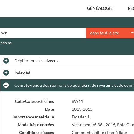
GÉNÉALOGIE
RE
dans tout le site
echerche
Déplier
tous les niveaux
Index W
Compte-rendu des réunions de quartiers, de riverains et de comm
Cote/Cotes extrêmes
8W61
Date
2013-2015
Importance matérielle
Dossier 1
Modalités d'entrées
Versement n° 36 - 2016, Pôle Cit
Conditions d'accès
Communicabilité : Immédiate