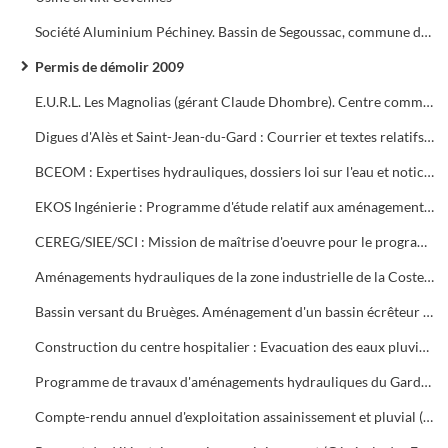
Société Aluminium Péchiney. Bassin de Segoussac, commune de Rousson
Permis de démolir 2009
E.U.R.L. Les Magnolias (gérant Claude Dhombre). Centre commercial Porte Sud : Contentieux
Digues d'Alès et Saint-Jean-du-Gard : Courrier et textes relatifs à la sécurité
BCEOM : Expertises hydrauliques, dossiers loi sur l'eau et notice d'incidence sur le territoire de la Communauté d'Agglomération du Grand Alès. Paiements
EKOS Ingénierie : Programme d'étude relatif aux aménagements hydrauliques sur le territoire de la Communauté d'Agglomération du Grand Alès. Pièces du marché
CEREG/SIEE/SCI : Mission de maîtrise d'oeuvre pour le programme d'urgence de protection contre les inondations. Paiements
Aménagements hydrauliques de la zone industrielle de la Coste la Vabreille (commune de Saint-Martin de Valgalgalgues)
Bassin versant du Bruèges. Aménagement d'un bassin écrêteur des crues. Déclaration
Construction du centre hospitalier : Evacuation des eaux pluviales. Dossier d'autorisation
Programme de travaux d'aménagements hydrauliques du Gardon dans la traversée de la ville tranche 3. Projet d'aménagement des berges zones amont et aval
Compte-rendu annuel d'exploitation assainissement et pluvial (Ruas)