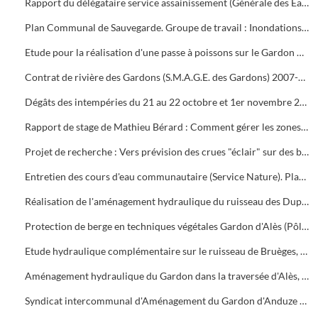
Rapport du délégataire service assainissement (Générale des Eaux, Veolia)
Plan Communal de Sauvegarde. Groupe de travail : Inondations (dossier de Philippe Fages). Plan inondations (07/10/2008)
Etude pour la réalisation d'une passe à poissons sur le Gardon dans la traversée d'Alès au niveau du seuil escamotable de la Prairie.
Contrat de rivière des Gardons (S.M.A.G.E. des Gardons) 2007-2008.
Dégâts des intempéries du 21 au 22 octobre et 1er novembre 2008 sur les communes d'Alès, Soustelle et Mialet
Rapport de stage de Mathieu Bérard : Comment gérer les zones de débordement en période de crue (diplôme de brevet technicien supérieur agricole)
Projet de recherche : Vers prévision des crues "éclair" sur des bassins versants non jaugés, par Sophie Sauvagnargues-Lesage et Pierre-Alain Ayral (Ecole des Mines d'Alès)
Entretien des cours d'eau communautaire (Service Nature). Planning d'intervention
Réalisation de l'aménagement hydraulique du ruisseau des Dupines et de ses affluents Basse Prairie Nord et Sud
Protection de berge en techniques végétales Gardon d'Alès (Pôle Infrastructures, service hydraulique)
Etude hydraulique complémentaire sur le ruisseau de Bruèges, commune de Saint-Privat-des-Vieux (S.I.E.E.)
Aménagement hydraulique du Gardon dans la traversée d'Alès, porté à la connaissance du Préfet pour la modification d'un aménagement autorisé au titre du Code de l'Environnement (Egis eau, BCEOM France)
Syndicat intercommunal d'Aménagement du Gardon d'Anduze (S.I.A.G.A.)