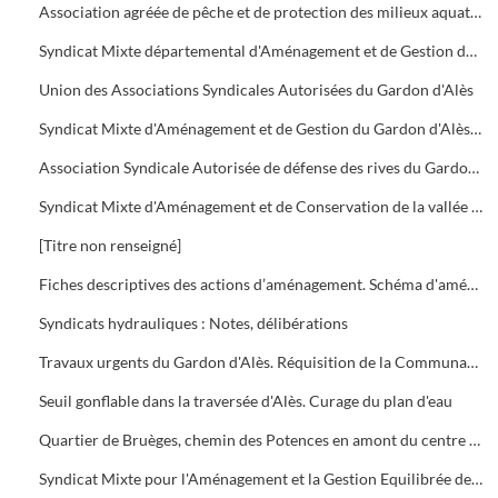
Association agréée de pêche et de protection des milieux aquatiques (A.A.P.P.M.A.)
Syndicat Mixte départemental d'Aménagement et de Gestion des cours d'eau et milieux aquatiques du Gard
Union des Associations Syndicales Autorisées du Gardon d'Alès
Syndicat Mixte d'Aménagement et de Gestion du Gardon d'Alès (S.M.A.G.G.A.)
Association Syndicale Autorisée de défense des rives du Gardon de Saint-Christol-lez-Alès et de Saint-Hilaire-de-Brethmas
Syndicat Mixte d'Aménagement et de Conservation de la vallée du Galeizon
[Titre non renseigné]
Fiches descriptives des actions d’aménagement. Schéma d'aménagement hydraulique du territoire de l'Agglo
Syndicats hydrauliques : Notes, délibérations
Travaux urgents du Gardon d'Alès. Réquisition de la Communauté d'Agglomération du Grand Alès du 25 septembre 2002.
Seuil gonflable dans la traversée d'Alès. Curage du plan d'eau
Quartier de Bruèges, chemin des Potences en amont du centre hospitalier : Création d'un bassin écrêteur de crues
Syndicat Mixte pour l'Aménagement et la Gestion Equilibrée des Gardons (S.M.A.G.E.)