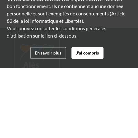
bon fonctionnement. Ils ne contiennent aucune donnée
personnelle et sont exemptés de consentements (Article
82 de la loi Informatique et Libertés).
Vous pouvez consulter les conditions générales
d’utilisation sur le lien ci-dessous.
En savoir plus
J'ai compris
Archives municipales d'Alès
4 boulevard Gambetta
30100 Alès
04 66 54 32 20
archives@ville-ales.fr