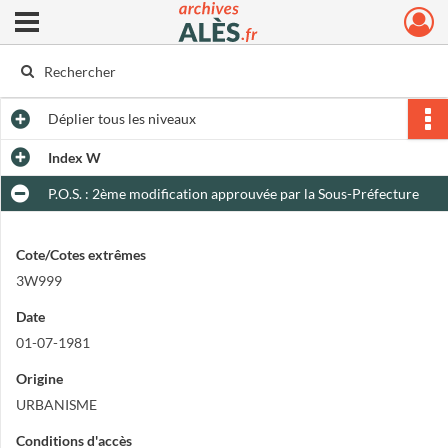
Ouvrir le menu déroulant
Archives municipales d'Alès
Déplier
tous les niveaux
Index W
P.O.S. : 2ème modification approuvée par la Sous-Préfecture
Cote/Cotes extrêmes
3W999
Date
01-07-1981
Origine
URBANISME
Conditions d'accès