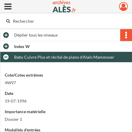
Ouvrir le menu déroulant
Archives municipales d'Alès
Déplier
tous les niveaux
Index W
Baby Cuivre Plus et récital de piano d'Alain Mammoser
Cote/Cotes extrêmes
4W97
Date
19-07-1996
Importance matérielle
Dossier 1
Modalités d'entrées