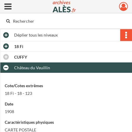
Ouvrir le menu déroulant
Archives municipales d'Alès
Déplier
tous les niveaux
18 Fi
CUFFY
Château du Veuillin
Cote/Cotes extrêmes
18 Fi - 18 - 123
Date
1908
Caractéristiques physiques
CARTE POSTALE