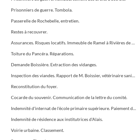
Prisonniers de guerre. Tombola.
Passerelle de Rochebelle, entretien.
Restes à recouvrer.
Assurances. Risques locatifs. Immeuble de Ramel à Rivières de Theyrargues et immeuble Dauffès à Larnac.
Toiture du Pancéra. Réparations.
Demande Boissière. Extraction des vidanges.
Inspection des viandes. Rapport de M. Boissier, vétérinaire sanitaire.
Reconstitution du foyer.
Cocarde du souvenir. Communication de la lettre du comité.
Indemnité d'internat de l'école primaire supérieure. Paiement différé.
Indemnité de résidence aux institutrices d'Alais.
Voirie urbaine. Classement.