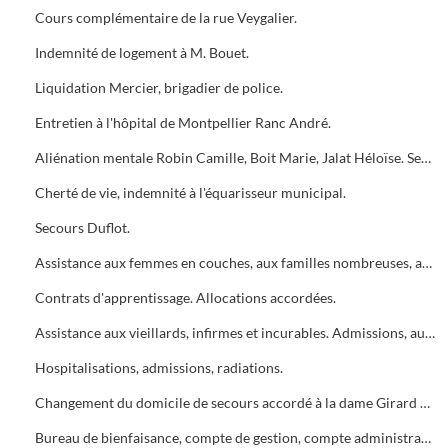
Cours complémentaire de la rue Veygalier.
Indemnité de logement à M. Bouet.
Liquidation Mercier, brigadier de police.
Entretien à l'hôpital de Montpellier Ranc André.
Aliénation mentale Robin Camille, Boit Marie, Jalat Héloïse. Secours accordés.
Cherté de vie, indemnité à l'équarisseur municipal.
Secours Duflot.
Assistance aux femmes en couches, aux familles nombreuses, admissions, augmentations.
Contrats d'apprentissage. Allocations accordées.
Assistance aux vieillards, infirmes et incurables. Admissions, augmentations, rejets.
Hospitalisations, admissions, radiations.
Changement du domicile de secours accordé à la dame Girard Marie.
Bureau de bienfaisance, compte de gestion, compte administratif. Budget supplémentaire de 1916. Budget primitif de 1917.