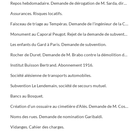
Repos hebdomadaire. Demande de dérogation de M. Sarda, directeur des Nouvelles Galeries. Avis défavorable.
Assurances. Risques locatifs.
Faisceau de triage au Tempéras. Demande de l'ingénieur de la Compagnie P.L.M. pour l'élargissement du chemin de St André.
Monument au Caporal Peugot. Rejet de la demande de subvention.
Les enfants du Gard à Paris. Demande de subvention.
Rocher de Duret. Demande de M. Brabo contre la démolition du rocher.
Institut Buisson Bertrand. Abonnement 1916.
Société alésienne de transports automobiles.
Subvention Le Lendemain, société de secours mutuel.
Bancs au Bosquet.
Création d'un ossuaire au cimetière d'Alès. Demande de M. Cosimi.
Noms des rues. Demande de nomination Garibaldi.
Vidanges. Cahier des charges.