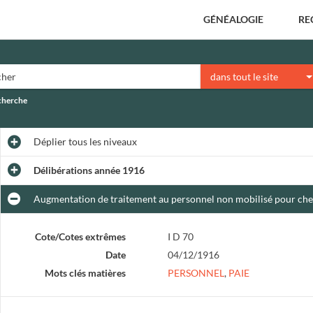
GÉNÉALOGIE
RE
dans tout le site
echerche
Déplier
tous les niveaux
Délibérations année 1916
Augmentation de traitement au personnel non mobilisé pour cher
Cote/Cotes extrêmes
I D 70
Date
04/12/1916
Mots clés matières
PERSONNEL
,
PAIE