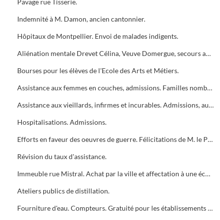
Pavage rue Tisserie.
Indemnité à M. Damon, ancien cantonnier.
Hôpitaux de Montpellier. Envoi de malades indigents.
Aliénation mentale Drevet Célina, Veuve Domergue, secours accordé.
Bourses pour les élèves de l'Ecole des Arts et Métiers.
Assistance aux femmes en couches, admissions. Familles nombreuses, admissions.
Assistance aux vieillards, infirmes et incurables. Admissions, augmentations, rejets.
Hospitalisations. Admissions.
Efforts en faveur des oeuvres de guerre. Félicitations de M. le Préfet du Gard.
Révision du taux d'assistance.
Immeuble rue Mistral. Achat par la ville et affectation à une école de jeunes filles. Aménagements.
Ateliers publics de distillation.
Fourniture d'eau. Compteurs. Gratuité pour les établissements militaires et hospitaliers.