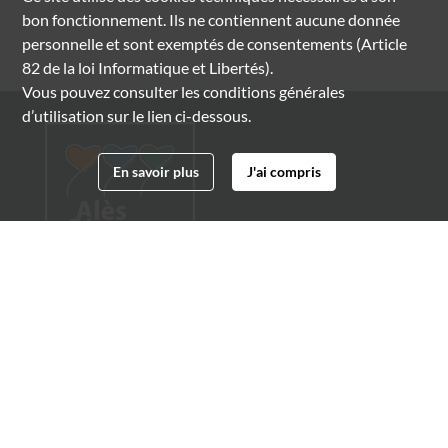
bon fonctionnement. Ils ne contiennent aucune donnée
personnelle et sont exemptés de consentements (Article
82 de la loi Informatique et Libertés).
Vous pouvez consulter les conditions générales
d’utilisation sur le lien ci-dessous.
En savoir plus
J'ai compris
Archives municipales d'Alès
4 boulevard Gambetta
30100 Alès
04 66 54 32 20
archives@ville-ales.fr