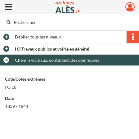
Ouvrir le menu déroulant
Archives municipales d'Alès
Déplier
tous les niveaux
I O Travaux publics et voirie en général
Chemin vicinaux, contingent des communes
Cote/Cotes extrêmes
I O 18
Date
1839 - 1844