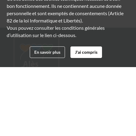
bon fonctionnement. Ils ne contiennent aucune donnée
personnelle et sont exemptés de consentements (Article
82 de la loi Informatique et Libertés).
Vous pouvez consulter les conditions générales
d’utilisation sur le lien ci-dessous.
En savoir plus
J'ai compris
Archives municipales d'Alès
4 boulevard Gambetta
30100 Alès
04 66 54 32 20
archives@ville-ales.fr