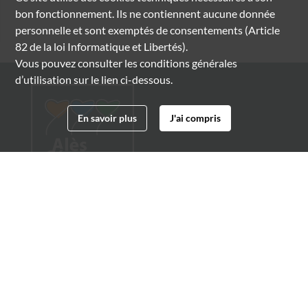
bon fonctionnement. Ils ne contiennent aucune donnée
personnelle et sont exemptés de consentements (Article
82 de la loi Informatique et Libertés).
Vous pouvez consulter les conditions générales
d’utilisation sur le lien ci-dessous.
En savoir plus
J'ai compris
Archives municipales d'Alès
4 boulevard Gambetta
30100 Alès
04 66 54 32 20
archives@ville-ales.fr