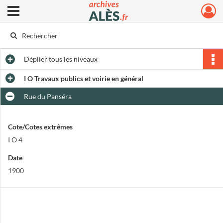
Ouvrir le menu déroulant
Archives municipales d'Alès
Déplier
tous les niveaux
I O Travaux publics et voirie en général
Rue du Panséra
Cote/Cotes extrêmes
I O 4
Date
1900