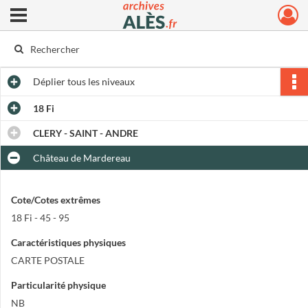
Ouvrir le menu déroulant
Archives municipales d'Alès
Déplier
tous les niveaux
18 Fi
CLERY - SAINT - ANDRE
Château de Mardereau
Cote/Cotes extrêmes
18 Fi - 45 - 95
Caractéristiques physiques
CARTE POSTALE
Particularité physique
NB