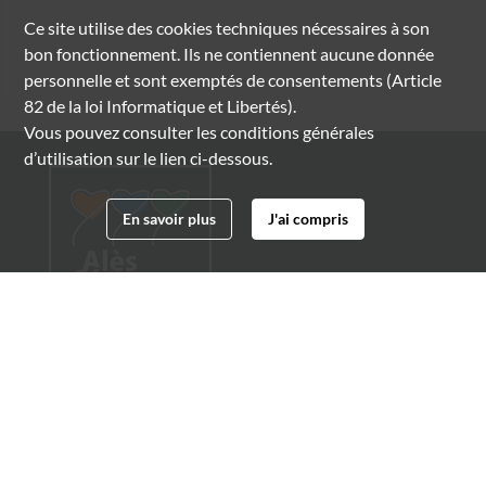
Ce site utilise des
cookies
techniques nécessaires à son
bon fonctionnement. Ils ne contiennent aucune donnée
personnelle et sont exemptés de consentements (Article
82 de la loi Informatique et Libertés).
Vous pouvez consulter les conditions générales
d’utilisation sur le lien ci-dessous.
En savoir plus
J'ai compris
Archives municipales d'Alès
4 boulevard Gambetta
30100 Alès
04 66 54 32 20
archives@ville-ales.fr